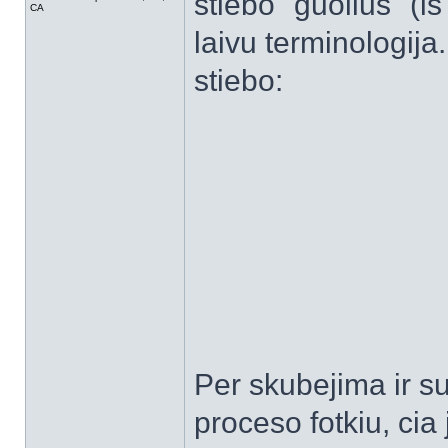
stiebo "guolius" (i
CA
laivu terminologija.
stiebo:
Per skubejima ir s
proceso fotkiu, cia