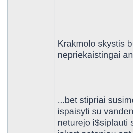
Krakmolo skystis bu
nepriekaistingai an
...bet stipriai sus
ispaisyti su vanden
neturejo i$siplauti