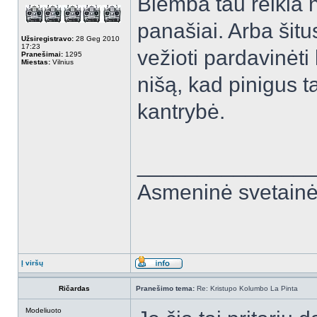
Blemba tau reikia ne
panašiai. Arba šitu
Užsiregistravo:
28 Geg 2010
17:23
vežioti pardavinėti
Pranešimai:
1295
Miestas:
Vilnius
nišą, kad pinigus 
kantrybė.
______________
Asmeninė svetain
Į viršų
Ričardas
Pranešimo tema:
Re: Kristupo Kolumbo La Pinta
Modeliuoto