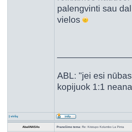
palengvinti sau dal
vielos
______________
ABL: "jei esi nūbas -
kopijuok 1:1 neanal
Į viršų
AbaliNASAs
Pranešimo tema:
Re: Kristupo Kolumbo La Pinta