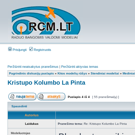
Prisijungti
Registruotis
Peržiūrėti neatsakytus pranešimus
|
Peržiūrėti aktyvias temas
Pagrindinis diskusijų puslapis
»
Kitos modelių rūšys
»
Stendiniai modeliai
»
Mediniai
Kristupo Kolumbo La Pinta
Puslapis
4
iš
4
[ 55 pranešimai(ų) ]
Spausdinti
Autorius
Laidukas
Pranešimo tema:
Re: Kristupo Kolumbo La Pinta
Modeliuotojas