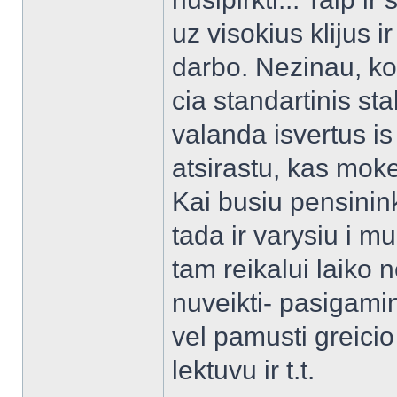
uz visokius klijus 
darbo. Nezinau, ko
cia standartinis sta
valanda isvertus i
atsirastu, kas mok
Kai busiu pensinink
tada ir varysiu i 
tam reikalui laiko 
nuveikti- pasigamin
vel pamusti greici
lektuvu ir t.t.