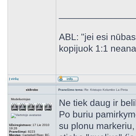
______________
ABL: "jei esi nūbas -
kopijuok 1:1 neanal
Į viršų
sk8robo
Pranešimo tema:
Re: Kristupo Kolumbo La Pinta
Modeliuotojas
Ne tiek daug ir bel
Po buriu pamirkymo
su plonu markeriu, 
Užsiregistravo:
17 Lie 2010
19:26
Pranešimai:
8223
Miestas:
Campbell River, BC,