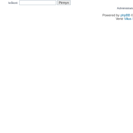
Ieškoti:
Administrat
Powered by
phpBB
©
Vertė
Viliu