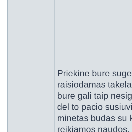
Priekine bure sugeb
raisiodamas takela
bure gali taip nesig
del to pacio susiu
minetas budas su kr
reikiamos naudos. T