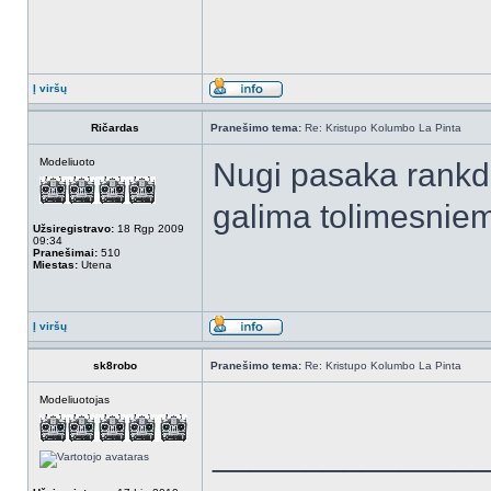
Į viršų
Ričardas
Pranešimo tema:
Re: Kristupo Kolumbo La Pinta
Modeliuoto
Nugi pasaka rankda
galima tolimesnie
Užsiregistravo:
18 Rgp 2009
09:34
Pranešimai:
510
Miestas:
Utena
Į viršų
sk8robo
Pranešimo tema:
Re: Kristupo Kolumbo La Pinta
Modeliuotojas
______________