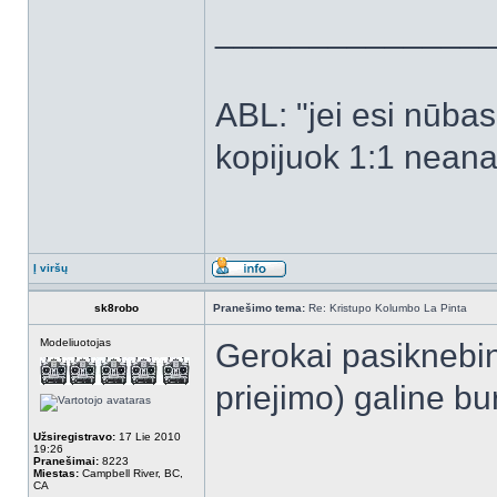
______________
ABL: "jei esi nūbas -
kopijuok 1:1 neanal
Į viršų
sk8robo
Pranešimo tema:
Re: Kristupo Kolumbo La Pinta
Modeliuotojas
Gerokai pasiknebine
priejimo) galine bur
Užsiregistravo:
17 Lie 2010
19:26
Pranešimai:
8223
Miestas:
Campbell River, BC,
CA