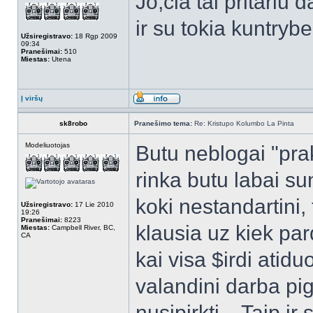
Jo,čia tai pritariu d
ir su tokia kuntrybe
Užsiregistravo:
18 Rgp 2009
09:34
Pranešimai:
510
Miestas:
Utena
Į viršų
sk8robo
Pranešimo tema:
Re: Kristupo Kolumbo La Pinta
Modeliuotojas
Butu neblogai "praka
rinka butu labai sun
koki nestandartini,
Užsiregistravo:
17 Lie 2010
19:26
Pranešimai:
8223
klausia uz kiek par
Miestas:
Campbell River, BC,
CA
kai visa $irdi atid
valandini darba pig
nusipirkti... Taip i