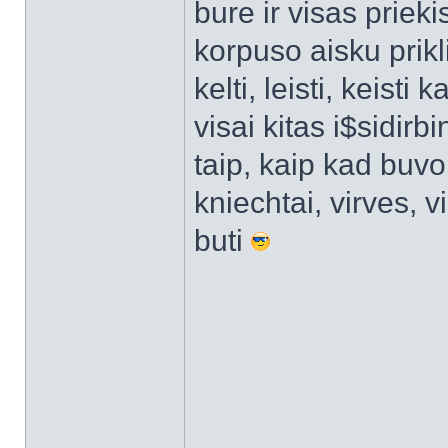
bure ir visas prieki
korpuso aisku prikl
kelti, leisti, keisti 
visai kitas i$sidirb
taip, kaip kad buvo 
kniechtai, virves, v
buti