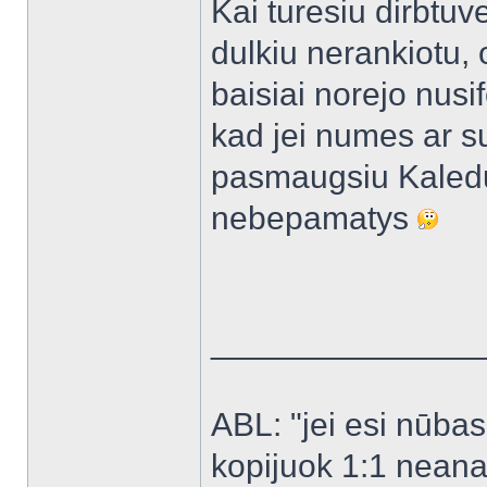
Kai turesiu dirbtuv
dulkiu nerankiotu, 
baisiai norejo nusif
kad jei numes ar s
pasmaugsiu Kaledu 
nebepamatys
______________
ABL: "jei esi nūbas -
kopijuok 1:1 neanal