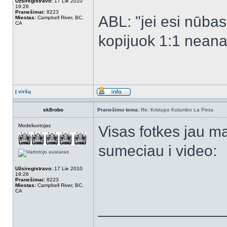
Užsiregistravo:
17 Lie 2010
19:26
Pranešimai:
8223
ABL: "jei esi nūbas -
Miestas:
Campbell River, BC,
CA
kopijuok 1:1 neanal
Į viršų
sk8robo
Pranešimo tema:
Re: Kristupo Kolumbo La Pinta
Modeliuotojas
Visas fotkes jau ma
sumeciau i video:
Užsiregistravo:
17 Lie 2010
19:26
Pranešimai:
8223
Miestas:
Campbell River, BC,
CA
______________