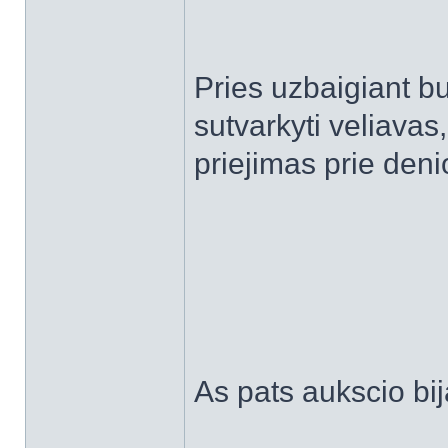
Pries uzbaigiant b
sutvarkyti veliavas
priejimas prie denio
As pats aukscio bi