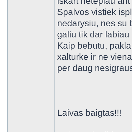
iskart netepiau ant
Spalvos vistiek isp
nedarysiu, nes su ba
galiu tik dar labiau
Kaip bebutu, paklau
xalturke ir ne vien
per daug nesigrau
Laivas baigtas!!!