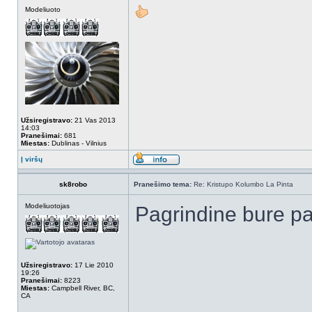
Modeliuoto
Užsiregistravo:
21 Vas 2013
14:03
Pranešimai:
681
Miestas:
Dublinas - Vilnius
Į viršų
sk8robo
Pranešimo tema:
Re: Kristupo Kolumbo La Pinta
Modeliuotojas
Pagrindine bure pa
Užsiregistravo:
17 Lie 2010
19:26
Pranešimai:
8223
Miestas:
Campbell River, BC,
CA