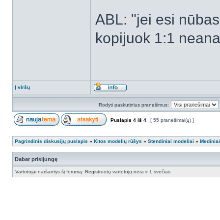
ABL: "jei esi nūbas -
kopijuok 1:1 neanal
Į viršų
Rodyti paskutinius pranešimus:
Puslapis
4
iš
4
[ 55 pranešimai(ų) ]
Pagrindinis diskusijų puslapis
»
Kitos modelių rūšys
»
Stendiniai modeliai
»
Mediniai
Dabar prisijungę
Vartotojai naršantys šį forumą: Registruotų vartotojų nėra ir 1 svečias