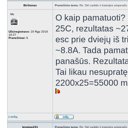
Birštonas
Pranešimo tema:
Re: Dėl variklio ir baterijos amperažo
Mo
O kaip pamatuoti?
25C, rezultatas ~27
Užsiregistravo:
19 Rgp 2016
16:27
esc prie dviejų iš 
Pranešimai:
9
~8.8A. Tada pamatav
panašūs. Rezultat
Tai likau nesupratę
2200x25=55000 mA
Į viršų
bronius231
Pranešimo tema:
Re: Dėl variklio ir baterijos amperažo