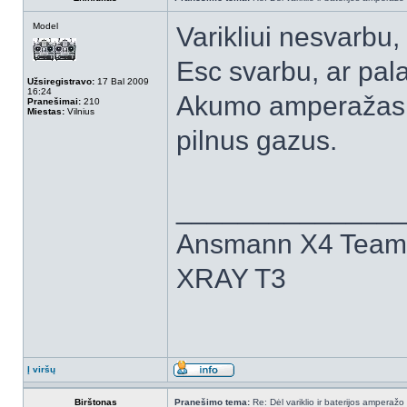
Model
Varikliui nesvarbu, 
Esc svarbu, ar pal
Užsiregistravo:
17 Bal 2009
16:24
Akumo amperažas pe
Pranešimai:
210
Miestas:
Vilnius
pilnus gazus.
______________
Ansmann X4 Team 
XRAY T3
Į viršų
Birštonas
Pranešimo tema:
Re: Dėl variklio ir baterijos amperažo