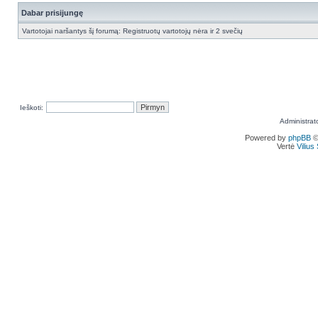
Dabar prisijungę
Vartotojai naršantys šį forumą: Registruotų vartotojų nėra ir 2 svečių
Ieškoti:
Administrat
Powered by
phpBB
©
Vertė
Viliu