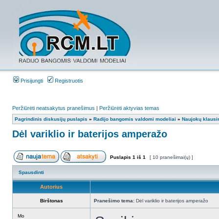
Prisijungti
Registruotis
Peržiūrėti neatsakytus pranešimus
|
Peržiūrėti aktyvias temas
Pagrindinis diskusijų puslapis
»
Radijo bangomis valdomi modeliai
»
Naujokų klausi
Dėl variklio ir baterijos amperažo
Puslapis
1
iš
1
[ 10 pranešimai(ų) ]
Spausdinti
Autorius
Birštonas
Pranešimo tema:
Dėl variklio ir baterijos amperažo
Mo