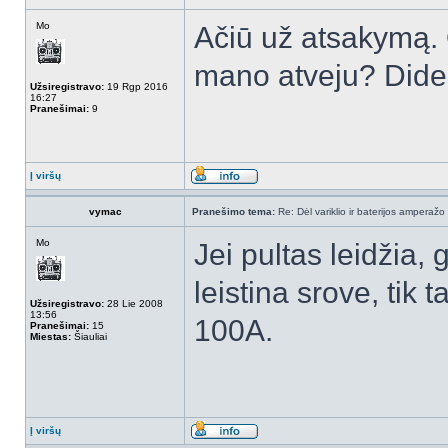
Mo
Ačiū už atsakymą. O
mano atveju? Dide
Užsiregistravo:
19 Rgp 2016
16:27
Pranešimai:
9
Į viršų
vymac
Pranešimo tema:
Re: Dėl variklio ir baterijos amperažo
Mo
Jei pultas leidžia,
leistina srove, tik 
Užsiregistravo:
28 Lie 2008
13:56
100A.
Pranešimai:
15
Miestas:
Šiauliai
Į viršų