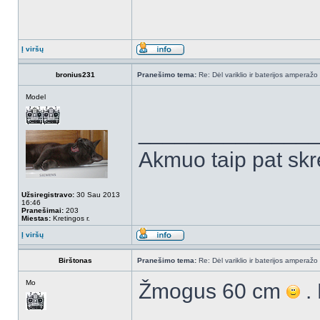
Į viršų
bronius231
Pranešimo tema:
Re: Dėl variklio ir baterijos amperažo
Model
______________
Akmuo taip pat skr
Užsiregistravo:
30 Sau 2013
16:46
Pranešimai:
203
Miestas:
Kretingos r.
Į viršų
Birštonas
Pranešimo tema:
Re: Dėl variklio ir baterijos amperažo
Mo
Žmogus 60 cm
. 