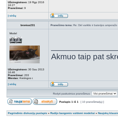
Užsiregistravo:
19 Rgp 2016
16:27
Pranešimai:
9
Į viršų
bronius231
Pranešimo tema:
Re: Dėl variklio ir baterijos amperažo
Model
______________
Akmuo taip pat skr
Užsiregistravo:
30 Sau 2013
16:46
Pranešimai:
203
Miestas:
Kretingos r.
Į viršų
Rodyti paskutinius pranešimus:
Puslapis
1
iš
1
[ 10 pranešimai(ų) ]
Pagrindinis diskusijų puslapis
»
Radijo bangomis valdomi modeliai
»
Naujokų klausi