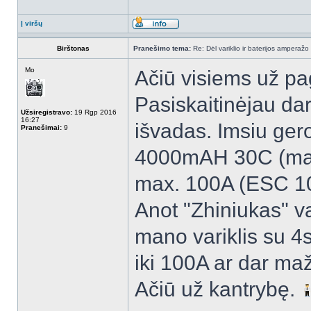
Į viršų
Birštonas
Pranešimo tema:
Re: Dėl variklio ir baterijos amperažo
Mo
Ačiū visiems už pa
Pasiskaitinėjau dar
Užsiregistravo:
19 Rgp 2016
16:27
išvadas. Imsiu gero
Pranešimai:
9
4000mAH 30C (max. 
max. 100A (ESC 100
Anot "Zhiniukas" v
mano variklis su 4s
iki 100A ar dar maž
Ačiū už kantrybę.