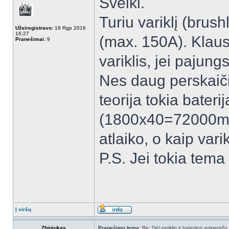
Sveiki.
Turiu variklį (bru
Užsiregistravo:
19 Rgp 2016
16:27
(max. 150A). Klaus
Pranešimai:
9
variklis, jei paju
Nes daug perskaiči
teorija tokia bateri
(1800x40=72000mA=
atlaiko, o kaip vari
P.S. Jei tokia tema 
Į viršų
Zhiniukas
Pranešimo tema:
Re: Dėl variklio ir baterijos amperažo