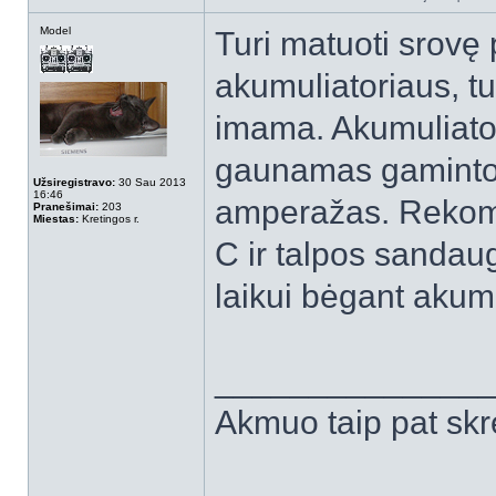
Model
Turi matuoti srovę
akumuliatoriaus, t
imama. Akumuliato
gaunamas gamintojo
Užsiregistravo:
30 Sau 2013
16:46
amperažas. Rekom
Pranešimai:
203
Miestas:
Kretingos r.
C ir talpos sandaug
laikui bėgant akum
______________
Akmuo taip pat skr