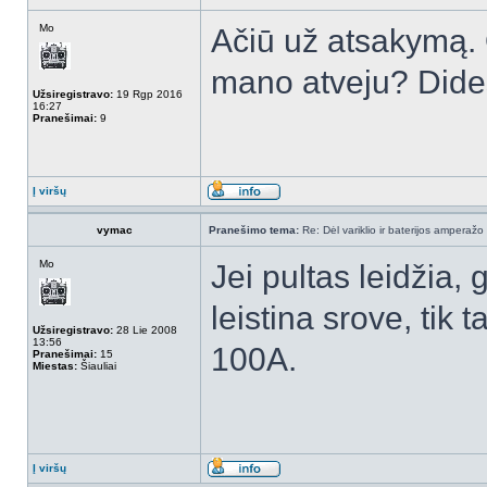
Mo
Ačiū už atsakymą. O
mano atveju? Dide
Užsiregistravo:
19 Rgp 2016
16:27
Pranešimai:
9
Į viršų
vymac
Pranešimo tema:
Re: Dėl variklio ir baterijos amperažo
Mo
Jei pultas leidžia,
leistina srove, tik 
Užsiregistravo:
28 Lie 2008
13:56
100A.
Pranešimai:
15
Miestas:
Šiauliai
Į viršų