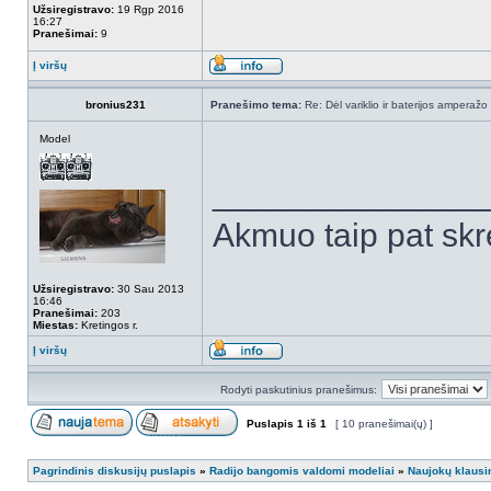
Užsiregistravo:
19 Rgp 2016
16:27
Pranešimai:
9
Į viršų
bronius231
Pranešimo tema:
Re: Dėl variklio ir baterijos amperažo
Model
______________
Akmuo taip pat skr
Užsiregistravo:
30 Sau 2013
16:46
Pranešimai:
203
Miestas:
Kretingos r.
Į viršų
Rodyti paskutinius pranešimus:
Puslapis
1
iš
1
[ 10 pranešimai(ų) ]
Pagrindinis diskusijų puslapis
»
Radijo bangomis valdomi modeliai
»
Naujokų klausi