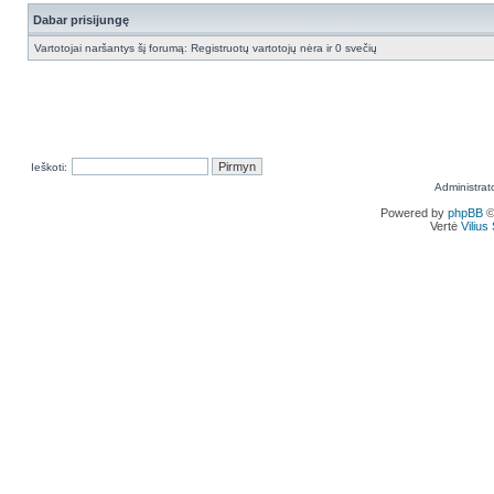
Dabar prisijungę
Vartotojai naršantys šį forumą: Registruotų vartotojų nėra ir 0 svečių
Ieškoti:
Administrat
Powered by
phpBB
©
Vertė
Viliu