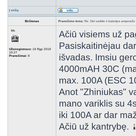
Į viršų
Birštonas
Pranešimo tema:
Re: Dėl variklio ir baterijos amperažo
Mo
Ačiū visiems už pa
Pasiskaitinėjau dar
Užsiregistravo:
19 Rgp 2016
16:27
išvadas. Imsiu gero
Pranešimai:
9
4000mAH 30C (max. 
max. 100A (ESC 100
Anot "Zhiniukas" v
mano variklis su 4s
iki 100A ar dar maž
Ačiū už kantrybę.