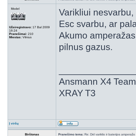
Model
Varikliui nesvarbu, 
Esc svarbu, ar pal
Užsiregistravo:
17 Bal 2009
16:24
Akumo amperažas pe
Pranešimai:
210
Miestas:
Vilnius
pilnus gazus.
______________
Ansmann X4 Team 
XRAY T3
Į viršų
Birštonas
Pranešimo tema:
Re: Dėl variklio ir baterijos amperažo