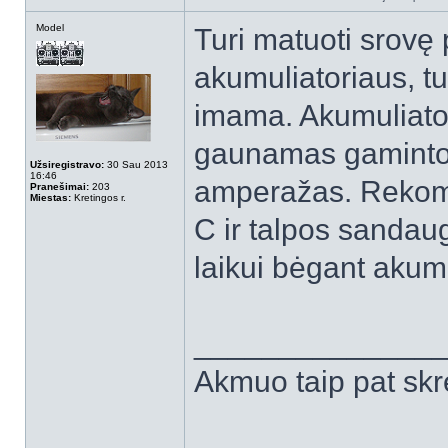
Model
Turi matuoti srovę
akumuliatoriaus, t
imama. Akumuliato
gaunamas gamintojo
Užsiregistravo:
30 Sau 2013
16:46
amperažas. Rekom
Pranešimai:
203
Miestas:
Kretingos r.
C ir talpos sandaug
laikui bėgant akum
______________
Akmuo taip pat skr