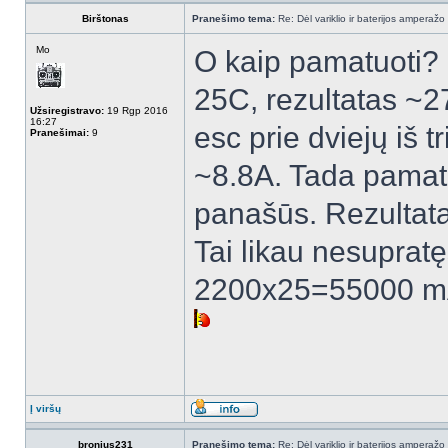
Birštonas
Pranešimo tema:
Re: Dėl variklio ir baterijos amperažo
Mo
O kaip pamatuoti?
25C, rezultatas ~27
Užsiregistravo:
19 Rgp 2016
16:27
esc prie dviejų iš 
Pranešimai:
9
~8.8A. Tada pamatav
panašūs. Rezultat
Tai likau nesupratę
2200x25=55000 mA
Į viršų
bronius231
Pranešimo tema:
Re: Dėl variklio ir baterijos amperažo