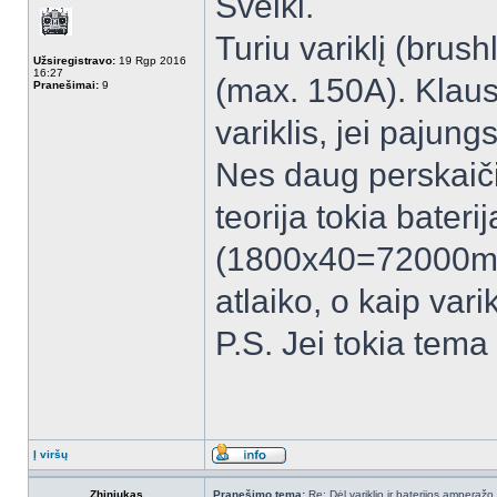
Sveiki.
Turiu variklį (bru
Užsiregistravo:
19 Rgp 2016
16:27
(max. 150A). Klaus
Pranešimai:
9
variklis, jei paju
Nes daug perskaiči
teorija tokia bateri
(1800x40=72000mA=
atlaiko, o kaip vari
P.S. Jei tokia tema 
Į viršų
Zhiniukas
Pranešimo tema:
Re: Dėl variklio ir baterijos amperažo