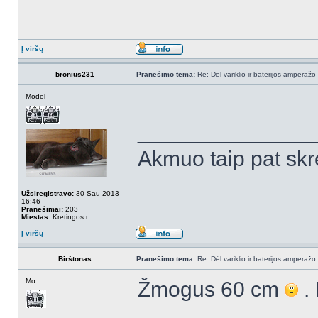
Į viršų
bronius231
Pranešimo tema:
Re: Dėl variklio ir baterijos amperažo
Model
______________
Akmuo taip pat skr
Užsiregistravo:
30 Sau 2013
16:46
Pranešimai:
203
Miestas:
Kretingos r.
Į viršų
Birštonas
Pranešimo tema:
Re: Dėl variklio ir baterijos amperažo
Mo
Žmogus 60 cm
. 