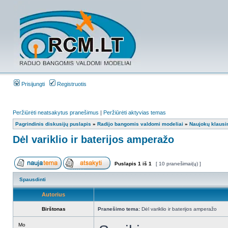
Prisijungti
Registruotis
Peržiūrėti neatsakytus pranešimus
|
Peržiūrėti aktyvias temas
Pagrindinis diskusijų puslapis
»
Radijo bangomis valdomi modeliai
»
Naujokų klausi
Dėl variklio ir baterijos amperažo
Puslapis
1
iš
1
[ 10 pranešimai(ų) ]
Spausdinti
Autorius
Birštonas
Pranešimo tema:
Dėl variklio ir baterijos amperažo
Mo