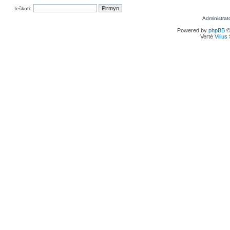
Ieškoti:
Administrat
Powered by
phpBB
©
Vertė
Viliu