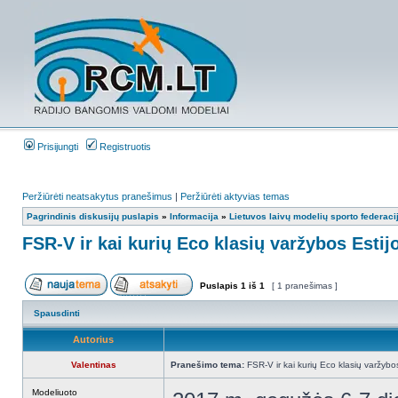
Prisijungti
Registruotis
Peržiūrėti neatsakytus pranešimus
|
Peržiūrėti aktyvias temas
Pagrindinis diskusijų puslapis
»
Informacija
»
Lietuvos laivų modelių sporto federaci
FSR-V ir kai kurių Eco klasių varžybos Estijo
Puslapis
1
iš
1
[ 1 pranešimas ]
Spausdinti
Autorius
Valentinas
Pranešimo tema:
FSR-V ir kai kurių Eco klasių varžybos
Modeliuoto