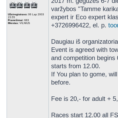
2017 m. gegužės 6-7 die
varžybos "Tamme karika
Užsiregistravo:
06 Lap 2003
expert ir Eco expert kl
15:55
Pranešimai:
683
Miestas:
VILNIUS
+3726996422, el. p.
to
Daugiau iš organizatori
Event is agreed with to
and competition begins 0
starts from 12.00.
If You plan to gome, will
before.
Fee is 20,- for adult + 5,
Races start 12.00 all FS