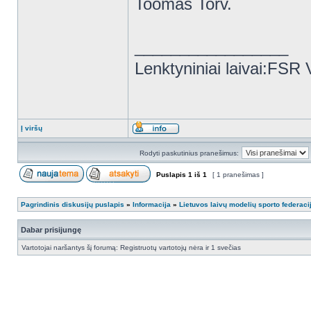
Toomas Torv.
_________________
Lenktyniniai laivai:FSR
Į viršų
Rodyti paskutinius pranešimus:
Puslapis
1
iš
1
[ 1 pranešimas ]
Pagrindinis diskusijų puslapis
»
Informacija
»
Lietuvos laivų modelių sporto federaci
Dabar prisijungę
Vartotojai naršantys šį forumą: Registruotų vartotojų nėra ir 1 svečias