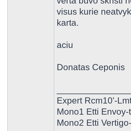
verta buvo skristi 
visus kurie neatvyk
karta.
aciu
Donatas Ceponis
______________
Expert Rcm10'-Lmt 
Mono1 Etti Envoy-
Mono2 Etti Vertig