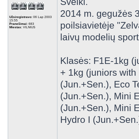
Sveiki.
2014 m. gegužės 31 
Užsiregistravo:
06 Lap 2003
15:55
poilsiavietėje "Zel
Pranešimai:
683
Miestas:
VILNIUS
laivų modelių spor
Klasės: F1E-1kg (j
+ 1kg (juniors wit
(Jun.+Sen.), Eco 
(Jun.+Sen.), Mini 
(Jun.+Sen.), Mini 
Hydro I (Jun.+Sen.