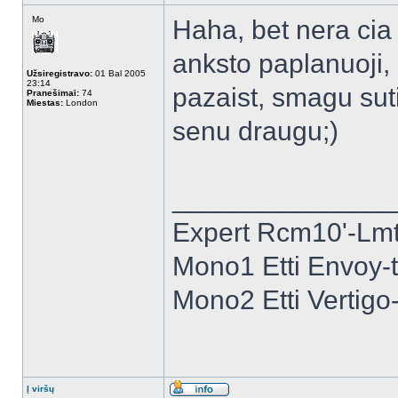
Mo
Haha, bet nera cia j
anksto paplanuoji,
Užsiregistravo:
01 Bal 2005
23:14
pazaist, smagu suti
Pranešimai:
74
Miestas:
London
senu draugu;)
______________
Expert Rcm10'-Lmt 
Mono1 Etti Envoy-
Mono2 Etti Vertig
Į viršų