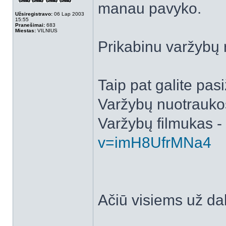
manau pavyko.
Užsiregistravo:
06 Lap 2003
15:55
Pranešimai:
683
Miestas:
VILNIUS
Prikabinu varžybų 
Taip pat galite pasi
Varžybų nuotrauko
Varžybų filmukas -
v=imH8UfrMNa4
Ačiū visiems už da