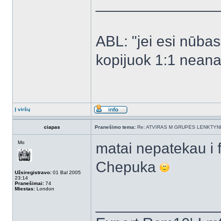
______________
ABL: "jei esi nūbas -
kopijuok 1:1 neanal
Į viršų
ciapas
Pranešimo tema:
Re: ATVIRAS M GRUPĖS LENKTYNI
Mo
matai nepatekau i f
Chepuka
Užsiregistravo:
01 Bal 2005
23:14
Pranešimai:
74
Miestas:
London
______________