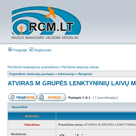
Prisijungti
Registruotis
Peržiūrėti neatsakytus pranešimus
|
Peržiūrėti aktyvias temas
Pagrindinis diskusijų puslapis
»
Informacija
»
Renginiai
ATVIRAS M GRUPĖS LENKTYNINIŲ LAIVŲ 
Puslapis
1
iš
1
[ 7 pranešimai(ų) ]
Spausdinti
Autorius
Valentinas
Pranešimo tema:
ATVIRAS M GRUPĖS LENKTYNINIŲ
Modeliuoto