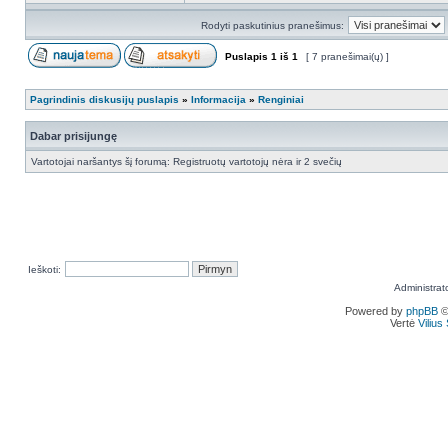
Rodyti paskutinius pranešimus:
Puslapis
1
iš
1
[ 7 pranešimai(ų) ]
Pagrindinis diskusijų puslapis
»
Informacija
»
Renginiai
Dabar prisijungę
Vartotojai naršantys šį forumą: Registruotų vartotojų nėra ir 2 svečių
Ieškoti:
Administrat
Powered by
phpBB
©
Vertė
Viliu