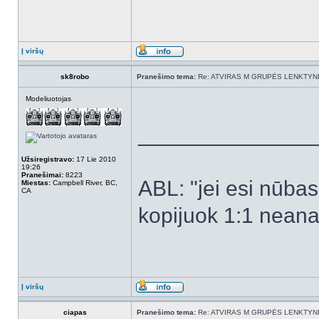
Į viršų
sk8robo
Pranešimo tema:
Re: ATVIRAS M GRUPĖS LENKTYNI
Modeliuotojas
______________
Užsiregistravo:
17 Lie 2010
19:26
Pranešimai:
8223
ABL: "jei esi nūbas -
Miestas:
Campbell River, BC,
CA
kopijuok 1:1 neanal
Į viršų
ciapas
Pranešimo tema:
Re: ATVIRAS M GRUPĖS LENKTYNI