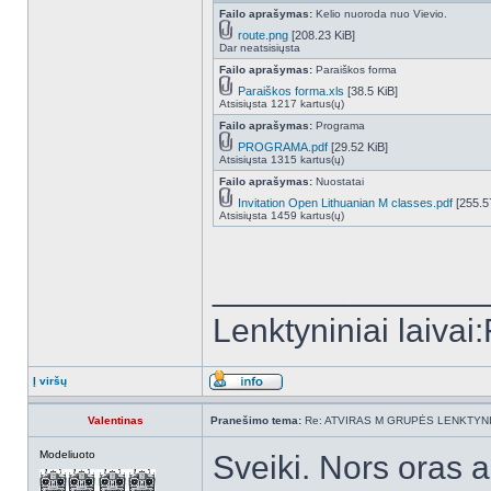
Failo aprašymas:
Kelio nuoroda nuo Vievio.
route.png
[208.23 KiB]
Dar neatsisiųsta
Failo aprašymas:
Paraiškos forma
Paraiškos forma.xls
[38.5 KiB]
Atsisiųsta 1217 kartus(ų)
Failo aprašymas:
Programa
PROGRAMA.pdf
[29.52 KiB]
Atsisiųsta 1315 kartus(ų)
Failo aprašymas:
Nuostatai
Invitation Open Lithuanian M classes.pdf
[255.5
Atsisiųsta 1459 kartus(ų)
______________
Lenktyniniai laiva
Į viršų
Valentinas
Pranešimo tema:
Re: ATVIRAS M GRUPĖS LENKTYNI
Modeliuoto
Sveiki. Nors oras 