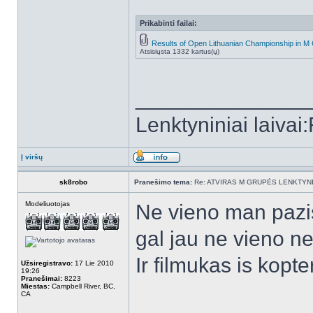
Prikabinti failai:
Results of Open Lithuanian Championship in M 
Atsisiųsta 1332 kartus(ų)
______________
Lenktyniniai laiva
Į viršų
sk8robo
Pranešimo tema:
Re: ATVIRAS M GRUPĖS LENKTYNI
Modeliuotojas
Ne vieno man pazis
gal jau ne vieno 
Ir filmukas is kopte
Užsiregistravo:
17 Lie 2010
19:26
Pranešimai:
8223
Miestas:
Campbell River, BC,
CA