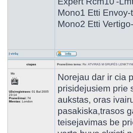
Expert Rcm10'-Lmt 
Mono1 Etti Envoy-
Mono2 Etti Vertig
Į viršų
ciapas
Pranešimo tema:
Re: ATVIRAS M GRUPĖS LENKTYNI
Mo
Norejau dar ir cia 
prisidejusiem prie s
Užsiregistravo:
01 Bal 2005
23:14
aukstas, oras ivairu
Pranešimai:
74
Miestas:
London
pasakiska,trasos g
teisejavimas be pri