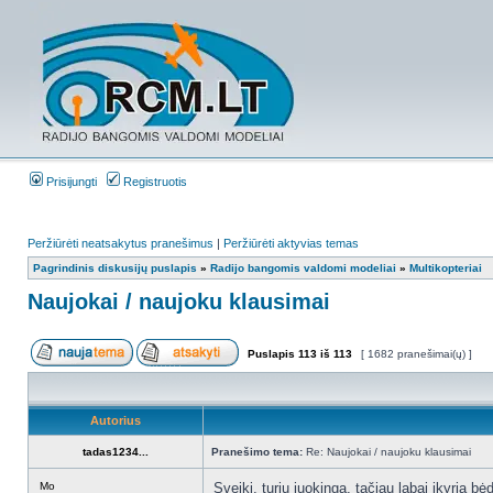
Prisijungti
Registruotis
Peržiūrėti neatsakytus pranešimus
|
Peržiūrėti aktyvias temas
Pagrindinis diskusijų puslapis
»
Radijo bangomis valdomi modeliai
»
Multikopteriai
Naujokai / naujoku klausimai
Puslapis
113
iš
113
[ 1682 pranešimai(ų) ]
Autorius
tadas1234...
Pranešimo tema:
Re: Naujokai / naujoku klausimai
Mo
Sveiki, turiu juokingą, tačiau labai įkyrią 