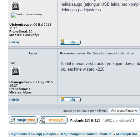
neišsisaugo (atjungus USB laidą nuo kompiut
dėkingas padėjusiems.
Užsiregistravo:
06 Bal 2013
11:15
Pranešimai:
15
Miestas:
Panevėžys
Į viršų
Aegis
Pranešimo tema:
Re: Naujokai / naujoku klausimai
Mo
Kodel dronas virsta aukstyn kojom davus da
ok, eachine wizard x220
Užsiregistravo:
31 Geg 2015
16:27
Pranešimai:
13
Miestas:
Alytus
Į viršų
Rodyti paskutinius pranešimus:
Puslapis
113
iš
113
[ 1682 pranešimai(ų) ]
Pagrindinis diskusijų puslapis
»
Radijo bangomis valdomi modeliai
»
Multikopteriai