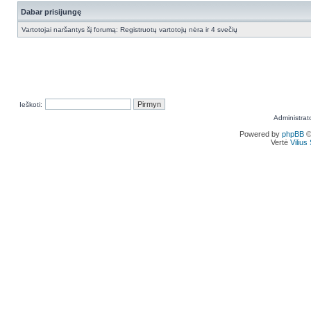
Dabar prisijungę
Vartotojai naršantys šį forumą: Registruotų vartotojų nėra ir 4 svečių
Ieškoti:
Administrat
Powered by
phpBB
©
Vertė
Viliu