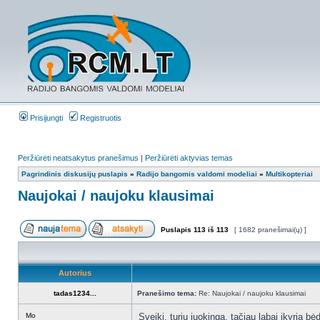
Prisijungti
Registruotis
Peržiūrėti neatsakytus pranešimus
|
Peržiūrėti aktyvias temas
Pagrindinis diskusijų puslapis
»
Radijo bangomis valdomi modeliai
»
Multikopteriai
Naujokai / naujoku klausimai
Puslapis
113
iš
113
[ 1682 pranešimai(ų) ]
Autorius
tadas1234...
Pranešimo tema:
Re: Naujokai / naujoku klausimai
Mo
Sveiki, turiu juokingą, tačiau labai įkyrią 