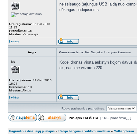
neišsisaugo (atjungus USB laidą nuo kompiut
dėkingas padėjusiems.
Užsiregistravo:
06 Bal 2013
11:15
Pranešimai:
15
Miestas:
Panevėžys
Į viršų
Aegis
Pranešimo tema:
Re: Naujokai / naujoku klausimai
Mo
Kodel dronas virsta aukstyn kojom davus da
ok, eachine wizard x220
Užsiregistravo:
31 Geg 2015
16:27
Pranešimai:
13
Miestas:
Alytus
Į viršų
Rodyti paskutinius pranešimus:
Puslapis
113
iš
113
[ 1682 pranešimai(ų) ]
Pagrindinis diskusijų puslapis
»
Radijo bangomis valdomi modeliai
»
Multikopteriai