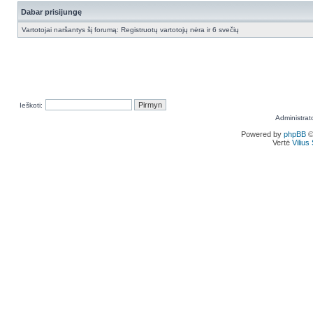
Dabar prisijungę
Vartotojai naršantys šį forumą: Registruotų vartotojų nėra ir 6 svečių
Ieškoti:
Administrat
Powered by
phpBB
©
Vertė
Viliu