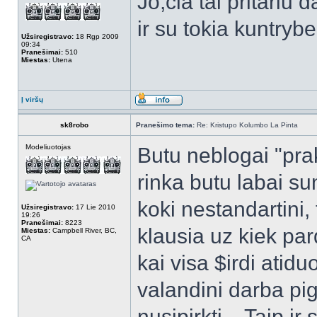
Jo,čia tai pritariu d
ir su tokia kuntrybe
Užsiregistravo:
18 Rgp 2009
09:34
Pranešimai:
510
Miestas:
Utena
Į viršų
sk8robo
Pranešimo tema:
Re: Kristupo Kolumbo La Pinta
Modeliuotojas
Butu neblogai "praka
rinka butu labai sun
koki nestandartini,
Užsiregistravo:
17 Lie 2010
19:26
Pranešimai:
8223
klausia uz kiek par
Miestas:
Campbell River, BC,
CA
kai visa $irdi atid
valandini darba pig
nusipirkti... Taip i