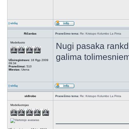
Į viršų
Ričardas
Pranešimo tema:
Re: Kristupo Kolumbo La Pinta
Modeliuoto
Nugi pasaka rankda
galima tolimesnie
Užsiregistravo:
18 Rgp 2009
09:34
Pranešimai:
510
Miestas:
Utena
Į viršų
sk8robo
Pranešimo tema:
Re: Kristupo Kolumbo La Pinta
Modeliuotojas
______________