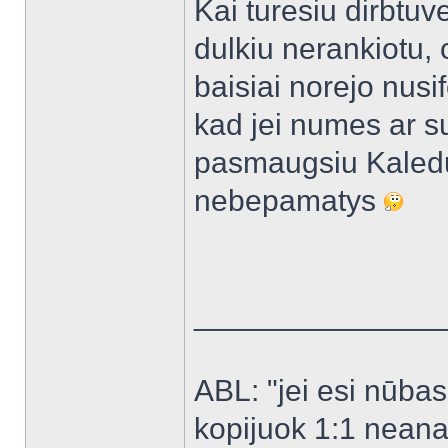
Kai turesiu dirbtuv
dulkiu nerankiotu, 
baisiai norejo nusif
kad jei numes ar s
pasmaugsiu Kaledu 
nebepamatys
______________
ABL: "jei esi nūbas -
kopijuok 1:1 neanal