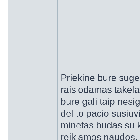
Priekine bure sugeb
raisiodamas takela
bure gali taip nesig
del to pacio susiu
minetas budas su kr
reikiamos naudos. T