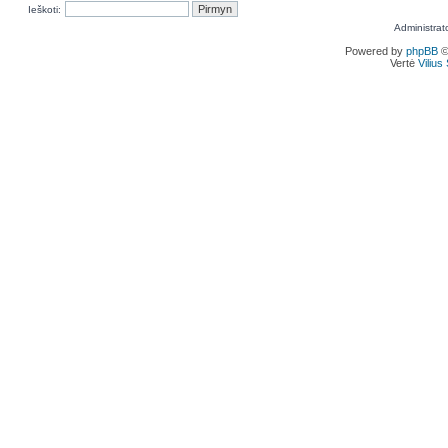
Ieškoti:
Administrat
Powered by
phpBB
©
Vertė
Viliu