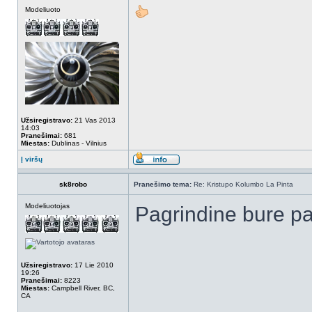
Modeliuoto
Užsiregistravo:
21 Vas 2013
14:03
Pranešimai:
681
Miestas:
Dublinas - Vilnius
Į viršų
sk8robo
Pranešimo tema:
Re: Kristupo Kolumbo La Pinta
Modeliuotojas
Pagrindine bure pa
Užsiregistravo:
17 Lie 2010
19:26
Pranešimai:
8223
Miestas:
Campbell River, BC,
CA