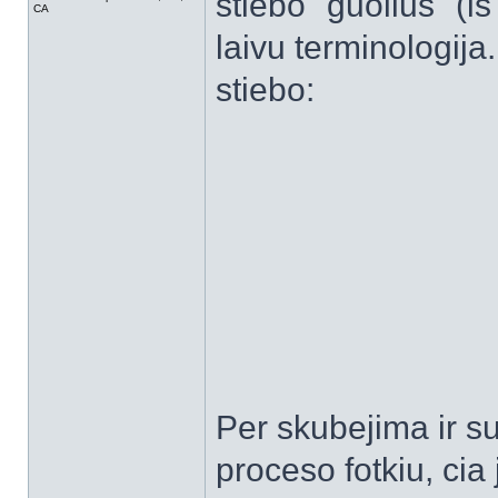
stiebo "guolius" (i
CA
laivu terminologija.
stiebo:
Per skubejima ir s
proceso fotkiu, cia