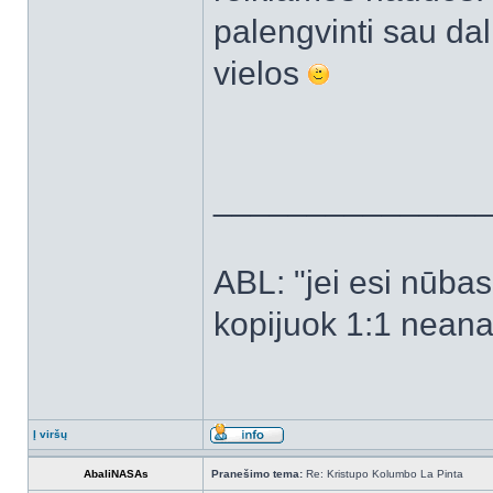
palengvinti sau dal
vielos
______________
ABL: "jei esi nūbas -
kopijuok 1:1 neanal
Į viršų
AbaliNASAs
Pranešimo tema:
Re: Kristupo Kolumbo La Pinta