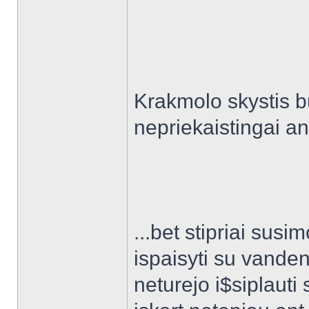
Krakmolo skystis bu
nepriekaistingai an
...bet stipriai sus
ispaisyti su vanden
neturejo i$siplauti