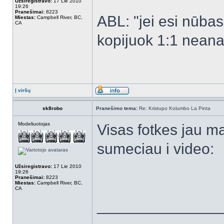
Užsiregistravo:
17 Lie 2010
19:26
Pranešimai:
8223
ABL: "jei esi nūbas -
Miestas:
Campbell River, BC,
CA
kopijuok 1:1 neanal
Į viršų
sk8robo
Pranešimo tema:
Re: Kristupo Kolumbo La Pinta
Modeliuotojas
Visas fotkes jau ma
sumeciau i video:
Užsiregistravo:
17 Lie 2010
19:26
Pranešimai:
8223
Miestas:
Campbell River, BC,
CA
______________