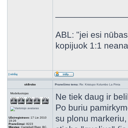
______________
ABL: "jei esi nūbas -
kopijuok 1:1 neanal
Į viršų
sk8robo
Pranešimo tema:
Re: Kristupo Kolumbo La Pinta
Modeliuotojas
Ne tiek daug ir bel
Po buriu pamirkymo
su plonu markeriu, 
Užsiregistravo:
17 Lie 2010
19:26
Pranešimai:
8223
Miestas:
Campbell River, BC,