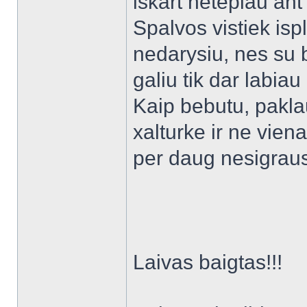
iskart netepiau ant
Spalvos vistiek isp
nedarysiu, nes su ba
galiu tik dar labiau
Kaip bebutu, paklau
xalturke ir ne vien
per daug nesigrau
Laivas baigtas!!!