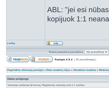
ABL: "jei esi nūbas -
kopijuok 1:1 neanal
Į viršų
Rodyti paskutinius pranešimus:
Puslapis
4
iš
4
[ 55 pranešimai(ų) ]
Pagrindinis diskusijų puslapis
»
Kitos modelių rūšys
»
Stendiniai modeliai
»
Mediniai
Dabar prisijungę
Vartotojai naršantys šį forumą: Registruotų vartotojų nėra ir 1 svečias