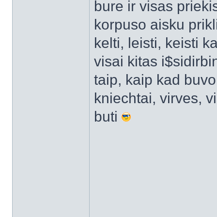
bure ir visas prieki
korpuso aisku prikl
kelti, leisti, keisti 
visai kitas i$sidirb
taip, kaip kad buvo 
kniechtai, virves, v
buti