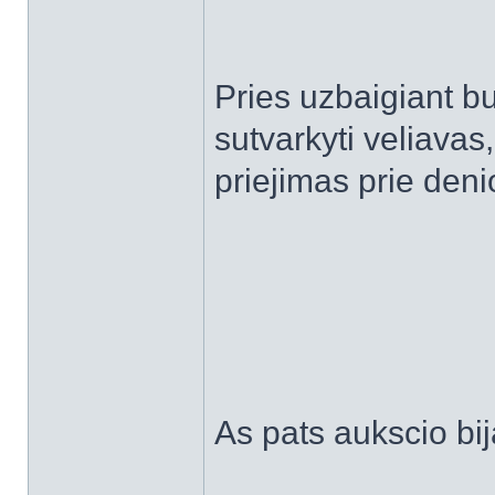
Pries uzbaigiant b
sutvarkyti veliavas
priejimas prie denio
As pats aukscio bi