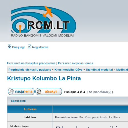
Prisijungti
Registruotis
Peržiūrėti neatsakytus pranešimus
|
Peržiūrėti aktyvias temas
Pagrindinis diskusijų puslapis
»
Kitos modelių rūšys
»
Stendiniai modeliai
»
Mediniai
Kristupo Kolumbo La Pinta
Puslapis
4
iš
4
[ 55 pranešimai(ų) ]
Spausdinti
Autorius
Laidukas
Pranešimo tema:
Re: Kristupo Kolumbo La Pinta
Modeliuotojas