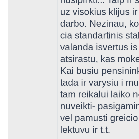
uz visokius klijus 
darbo. Nezinau, ko
cia standartinis sta
valanda isvertus i
atsirastu, kas mok
Kai busiu pensinink
tada ir varysiu i 
tam reikalui laiko 
nuveikti- pasigamin
vel pamusti greici
lektuvu ir t.t.