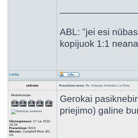
______________
ABL: "jei esi nūbas -
kopijuok 1:1 neanal
Į viršų
sk8robo
Pranešimo tema:
Re: Kristupo Kolumbo La Pinta
Modeliuotojas
Gerokai pasiknebine
priejimo) galine bur
Užsiregistravo:
17 Lie 2010
19:26
Pranešimai:
8223
Miestas:
Campbell River, BC,
CA