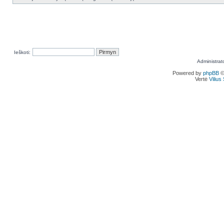
Ieškoti:
Administrat
Powered by
phpBB
©
Vertė
Viliu