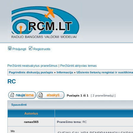
Prisijungti
Registruotis
Peržiūrėti neatsakytus pranešimus
|
Peržiūrėti aktyvias temas
Pagrindinis diskusijų puslapis
»
Informacija
»
Užsienio lietuvių renginiai ir susitikima
RC
Puslapis
1
iš
1
[ 2 pranešimai(ų) ]
Spausdinti
Autorius
ramas565
Pranešimo tema:
RC
Mo