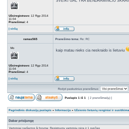
SVEIKI GAL YRA BENDRAMINCIU SKRA
Užsiregistravo:
12 Rgp 2014
11:04
Pranešimai:
4
Į viršų
ramas565
Pranešimo tema:
Re: RC
Mo
kaip matau nieks cia neskraido is lietuviu
Užsiregistravo:
12 Rgp 2014
11:04
Pranešimai:
4
Į viršų
Rodyti paskutinius pranešimus:
Puslapis
1
iš
1
[ 2 pranešimai(ų) ]
Pagrindinis diskusijų puslapis
»
Informacija
»
Užsienio lietuvių renginiai ir susitikima
Dabar prisijungę
Vartotojai naršantys šį forumą: Registruotų vartotojų nėra ir 1 svečias