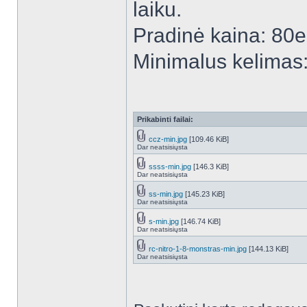
laiku.
Pradinė kaina: 80e
Minimalus kelimas
Prikabinti failai:
ccz-min.jpg
[109.46 KiB]
Dar neatsisiųsta
ssss-min.jpg
[146.3 KiB]
Dar neatsisiųsta
ss-min.jpg
[145.23 KiB]
Dar neatsisiųsta
s-min.jpg
[146.74 KiB]
Dar neatsisiųsta
rc-nitro-1-8-monstras-min.jpg
[144.13 KiB]
Dar neatsisiųsta