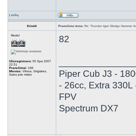
Į viršų
Kristi4
Pranešimo tema:
Re: Thunder tiger Sledge Hammer 4w
Model
82
______________
Užsiregistravo:
05 Spa 2007
22:51
Pranešimai:
196
Piper Cub J3 - 18
Miestas:
Vilnius, Grigiskes,
Salos prie misko
- 26cc, Extra 330L
FPV
Spectrum DX7