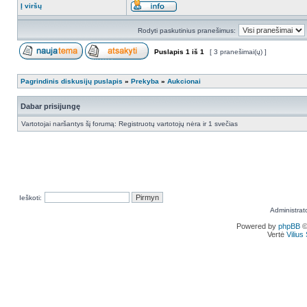
Į viršų
Rodyti paskutinius pranešimus:
Puslapis
1
iš
1
[ 3 pranešimai(ų) ]
Pagrindinis diskusijų puslapis
»
Prekyba
»
Aukcionai
Dabar prisijungę
Vartotojai naršantys šį forumą: Registruotų vartotojų nėra ir 1 svečias
Ieškoti:
Administrat
Powered by
phpBB
©
Vertė
Viliu