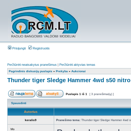
Prisijungti
Registruotis
Peržiūrėti neatsakytus pranešimus
|
Peržiūrėti aktyvias temas
Pagrindinis diskusijų puslapis
»
Prekyba
»
Aukcionai
Thunder tiger Sledge Hammer 4wd s50 nitro
Puslapis
1
iš
1
[ 3 pranešimai(ų) ]
Spausdinti
Autorius
keralis9
Pranešimo tema:
Thunder tiger Sledge Hammer 4wd s5
Mo