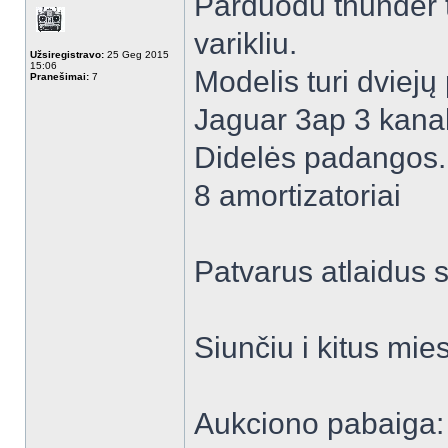
Parduodu thunder t
varikliu.
Užsiregistravo:
25 Geg 2015
15:06
Modelis turi dviejų
Pranešimai:
7
Jaguar 3ap 3 kana
Didelės padangos.
8 amortizatoriai
Patvarus atlaidus 
Siunčiu i kitus mie
Aukciono pabaiga: 