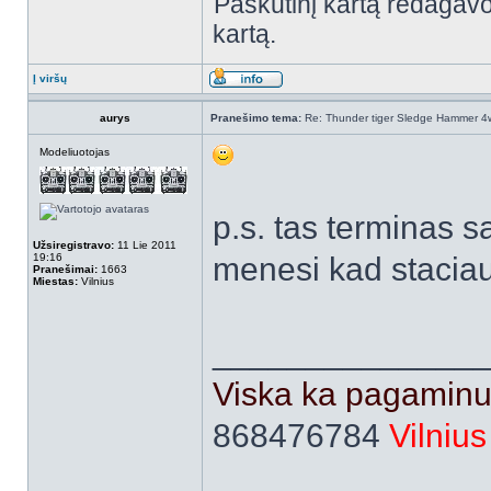
Paskutinį kartą redagav
kartą.
Į viršų
aurys
Pranešimo tema:
Re: Thunder tiger Sledge Hammer 4w
Modeliuotojas
p.s. tas terminas s
Užsiregistravo:
11 Lie 2011
19:16
menesi kad stacia
Pranešimai:
1663
Miestas:
Vilnius
______________
Viska ka pagaminu
868476784
Vilnius