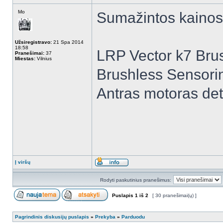
Mo
Sumažintos kainos
Užsiregistravo:
21 Spa 2014
18:58
LRP Vector k7 Bru
Pranešimai:
37
Miestas:
Vilnius
Brushless Sensorin
Antras motoras deta
Į viršų
Rodyti paskutinius pranešimus:
Puslapis
1
iš
2
[ 30 pranešimai(ų) ]
Pagrindinis diskusijų puslapis
»
Prekyba
»
Parduodu