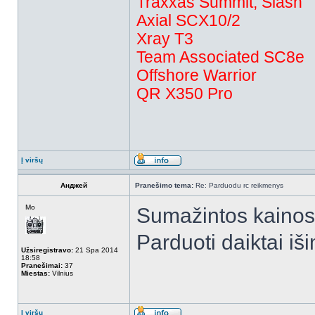
Traxxas Summit, Slash
Axial SCX10/2
Xray T3
Team Associated SC8e
Offshore Warrior
QR X350 Pro
Į viršų
Анджей
Pranešimo tema:
Re: Parduodu rc reikmenys
Mo
Sumažintos kainos
Parduoti daiktai iši
Užsiregistravo:
21 Spa 2014
18:58
Pranešimai:
37
Miestas:
Vilnius
Į viršų