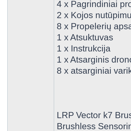
4 x Pagrindiniai pro
2 x Kojos nutūpimu
8 x Propelerių ap
1 x Atsuktuvas
1 x Instrukcija
1 x Atsarginis dro
8 x atsarginiai vari
LRP Vector k7 Bru
Brushless Sensorin