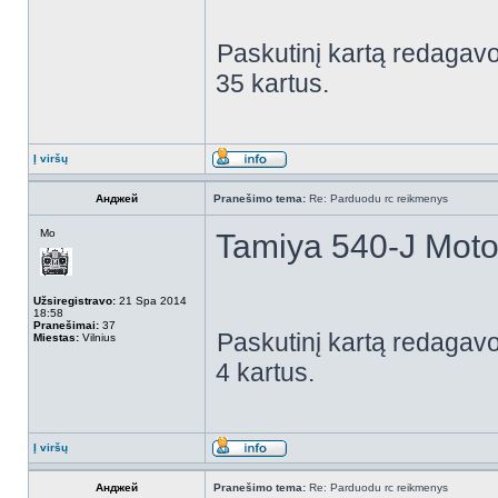
Paskutinį kartą redagav
35 kartus.
Į viršų
Анджей
Pranešimo tema:
Re: Parduodu rc reikmenys
Mo
Tamiya 540-J Motor
Užsiregistravo:
21 Spa 2014
18:58
Pranešimai:
37
Paskutinį kartą redagav
Miestas:
Vilnius
4 kartus.
Į viršų
Анджей
Pranešimo tema:
Re: Parduodu rc reikmenys