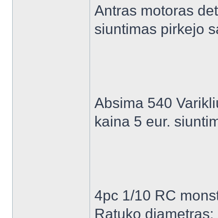
Antras motoras deta
siuntimas pirkejo s
Absima 540 Varikli
kaina 5 eur. siunti
4pc 1/10 RC monste
Ratuko diametras