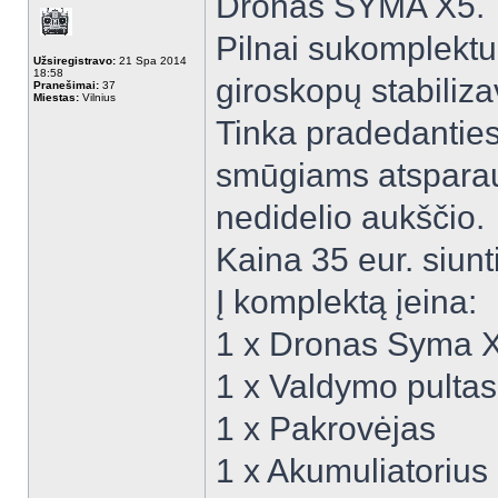
Dronas SYMA X5.
Pilnai sukomplektu
Užsiregistravo:
21 Spa 2014
18:58
giroskopų stabiliz
Pranešimai:
37
Miestas:
Vilnius
Tinka pradedantie
smūgiams atsparaus 
nedidelio aukščio.
Kaina 35 eur. siunt
Į komplektą įeina:
1 x Dronas Syma 
1 x Valdymo pultas
1 x Pakrovėjas
1 x Akumuliatorius