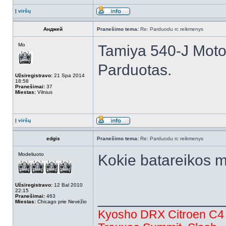
Į viršų
Анджей
Pranešimo tema:
Re: Parduodu rc reikmenys
Mo
Tamiya 540-J Motor
Parduotas.
Užsiregistravo:
21 Spa 2014
18:58
Pranešimai:
37
Miestas:
Vilnius
Į viršų
edgis
Pranešimo tema:
Re: Parduodu rc reikmenys
Modeliuoto
Kokie batareikos 
Užsiregistravo:
12 Bal 2010
22:15
______________
Pranešimai:
463
Miestas:
Chicago prie Nevėžio
Kyosho DRX Citroen C