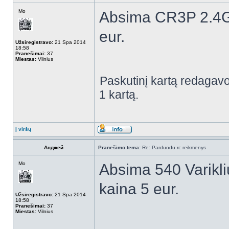
Mo
Absima CR3P 2.4G
eur.
Užsiregistravo:
21 Spa 2014
18:58
Pranešimai:
37
Miestas:
Vilnius
Paskutinį kartą redagav
1 kartą.
Į viršų
Анджей
Pranešimo tema:
Re: Parduodu rc reikmenys
Mo
Absima 540 Varikli
kaina 5 eur.
Užsiregistravo:
21 Spa 2014
18:58
Pranešimai:
37
Miestas:
Vilnius