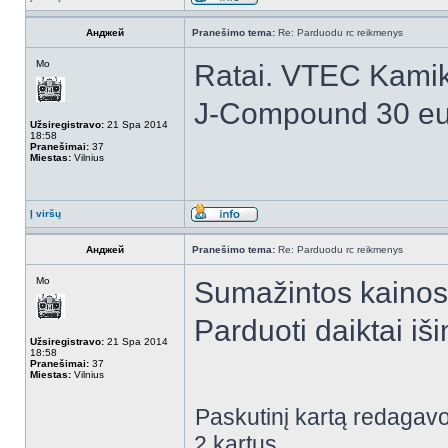
Анджей
Pranešimo tema:
Re: Parduodu rc reikmenys
Mo
Ratai. VTEC Kamik
J-Compound 30 eu
Užsiregistravo:
21 Spa 2014
18:58
Pranešimai:
37
Miestas:
Vilnius
Į viršų
Анджей
Pranešimo tema:
Re: Parduodu rc reikmenys
Mo
Sumažintos kainos
Parduoti daiktai iši
Užsiregistravo:
21 Spa 2014
18:58
Pranešimai:
37
Miestas:
Vilnius
Paskutinį kartą redagav
2 kartus.