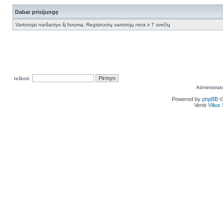
Dabar prisijungę
Vartotojai naršantys šį forumą: Registruotų vartotojų nėra ir 7 svečių
Ieškoti:
Administrat
Powered by
phpBB
©
Vertė
Viliu