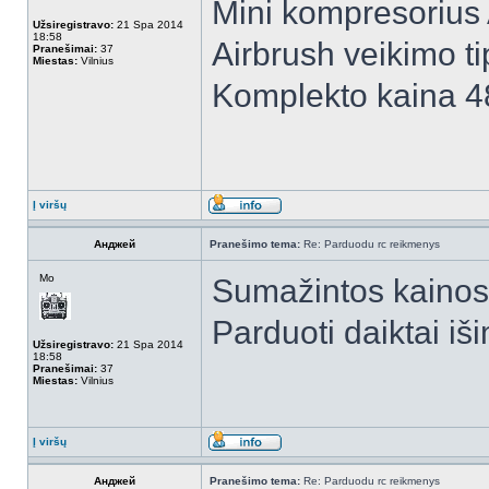
Mini kompresorius
Užsiregistravo:
21 Spa 2014
18:58
Airbrush veikimo t
Pranešimai:
37
Miestas:
Vilnius
Komplekto kaina 48
Į viršų
Анджей
Pranešimo tema:
Re: Parduodu rc reikmenys
Mo
Sumažintos kainos
Parduoti daiktai iši
Užsiregistravo:
21 Spa 2014
18:58
Pranešimai:
37
Miestas:
Vilnius
Į viršų
Анджей
Pranešimo tema:
Re: Parduodu rc reikmenys