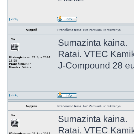
Į viršų
Анджей
Pranešimo tema:
Re: Parduodu rc reikmenys
Mo
Sumazinta kaina.
Ratai. VTEC Kamik
Užsiregistravo:
21 Spa 2014
18:58
J-Compound 28 eu
Pranešimai:
37
Miestas:
Vilnius
Į viršų
Анджей
Pranešimo tema:
Re: Parduodu rc reikmenys
Mo
Sumazinta kaina.
Ratai. VTEC Kamik
Užsiregistravo:
21 Spa 2014