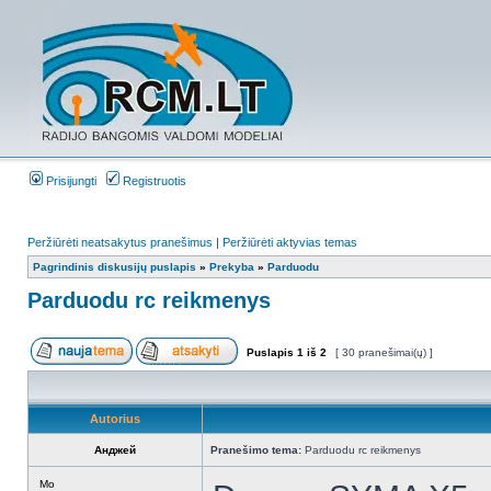
Prisijungti
Registruotis
Peržiūrėti neatsakytus pranešimus
|
Peržiūrėti aktyvias temas
Pagrindinis diskusijų puslapis
»
Prekyba
»
Parduodu
Parduodu rc reikmenys
Puslapis
1
iš
2
[ 30 pranešimai(ų) ]
Autorius
Анджей
Pranešimo tema:
Parduodu rc reikmenys
Mo