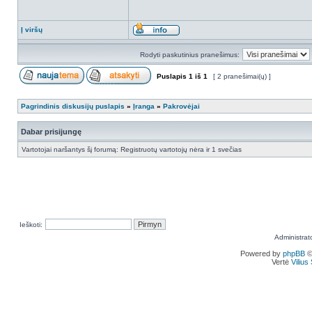
Į viršų
Rodyti paskutinius pranešimus:
Puslapis
1
iš
1
[ 2 pranešimai(ų) ]
Pagrindinis diskusijų puslapis
»
Įranga
»
Pakrovėjai
Dabar prisijungę
Vartotojai naršantys šį forumą: Registruotų vartotojų nėra ir 1 svečias
Ieškoti:
Administrat
Powered by
phpBB
©
Vertė
Viliu