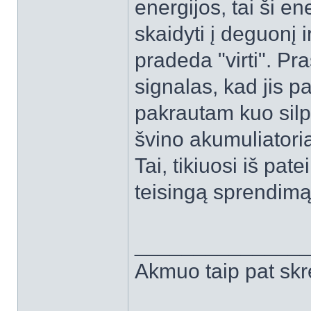
energijos, tai ši e
skaidyti į deguonį i
pradeda "virti". Pra
signalas, kad jis p
pakrautam kuo sil
švino akumuliator
Tai, tikiuosi iš pate
teisingą sprendimą
______________
Akmuo taip pat skr