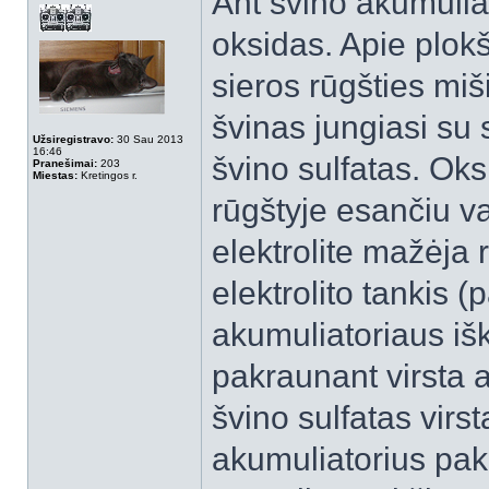
Ant švino akumuliat
oksidas. Apie plokšt
sieros rūgšties miš
švinas jungiasi su 
Užsiregistravo:
30 Sau 2013
16:46
švino sulfatas. Oks
Pranešimai:
203
Miestas:
Kretingos r.
rūgštyje esančiu va
elektrolite mažėja
elektrolito tankis (
akumuliatoriaus išk
pakraunant virsta at
švino sulfatas virst
akumuliatorius pakr