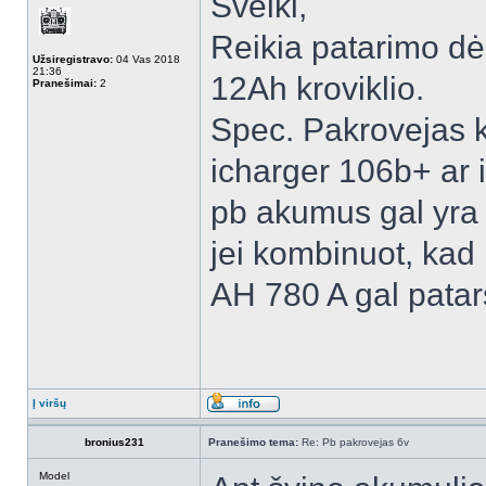
Sveiki,
Reikia patarimo dė
Užsiregistravo:
04 Vas 2018
21:36
12Ah kroviklio.
Pranešimai:
2
Spec. Pakrovejas k
icharger 106b+ ar i
pb akumus gal yra 
jei kombinuot, kad
AH 780 A gal patar
Į viršų
bronius231
Pranešimo tema:
Re: Pb pakrovejas 6v
Model