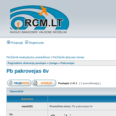
Prisijungti
Registruotis
Peržiūrėti neatsakytus pranešimus
|
Peržiūrėti aktyvias temas
Pagrindinis diskusijų puslapis
»
Įranga
»
Pakrovėjai
Pb pakrovejas 6v
Puslapis
1
iš
1
[ 2 pranešimai(ų) ]
Spausdinti
Autorius
mash111
Pranešimo tema:
Pb pakrovejas 6v
Mo