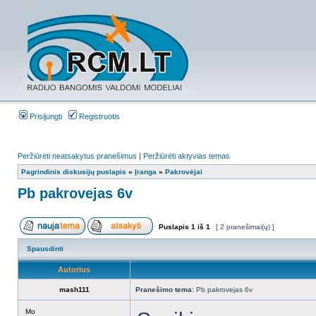
Prisijungti
Registruotis
Peržiūrėti neatsakytus pranešimus
|
Peržiūrėti aktyvias temas
Pagrindinis diskusijų puslapis
»
Įranga
»
Pakrovėjai
Pb pakrovejas 6v
Puslapis
1
iš
1
[ 2 pranešimai(ų) ]
Spausdinti
Autorius
mash111
Pranešimo tema:
Pb pakrovejas 6v
Mo