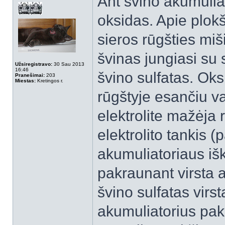
Ant švino akumuliat
oksidas. Apie plokšt
sieros rūgšties miš
švinas jungiasi su 
Užsiregistravo:
30 Sau 2013
16:46
švino sulfatas. Oks
Pranešimai:
203
Miestas:
Kretingos r.
rūgštyje esančiu va
elektrolite mažėja
elektrolito tankis (
akumuliatoriaus išk
pakraunant virsta at
švino sulfatas virst
akumuliatorius pakr