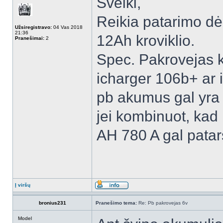
Sveiki,
Reikia patarimo dė
Užsiregistravo:
04 Vas 2018
21:36
12Ah kroviklio.
Pranešimai:
2
Spec. Pakrovejas k
icharger 106b+ ar i
pb akumus gal yra 
jei kombinuot, kad
AH 780 A gal patar
Į viršų
bronius231
Pranešimo tema:
Re: Pb pakrovejas 6v
Model