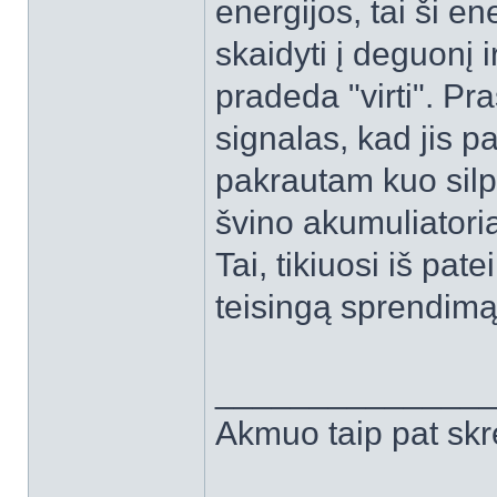
energijos, tai ši e
skaidyti į deguonį i
pradeda "virti". Pra
signalas, kad jis p
pakrautam kuo sil
švino akumuliator
Tai, tikiuosi iš pate
teisingą sprendimą
______________
Akmuo taip pat skr