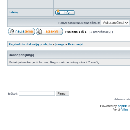
Į viršų
Rodyti paskutinius pranešimus:
Puslapis
1
iš
1
[ 2 pranešimai(ų) ]
Pagrindinis diskusijų puslapis
»
Įranga
»
Pakrovėjai
Dabar prisijungę
Vartotojai naršantys šį forumą: Registruotų vartotojų nėra ir 2 svečių
Ieškoti:
Administrat
Powered by
phpBB
©
Vertė
Viliu