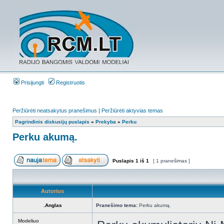
Prisijungti
Registruotis
Peržiūrėti neatsakytus pranešimus
|
Peržiūrėti aktyvias temas
Pagrindinis diskusijų puslapis
»
Prekyba
»
Perku
Perku akumą.
Puslapis
1
iš
1
[ 1 pranešimas ]
Autorius
.Anglas
Pranešimo tema:
Perku akumą.
Modeliuo