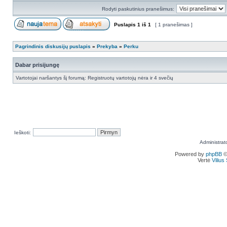
Rodyti paskutinius pranešimus:
Puslapis
1
iš
1
[ 1 pranešimas ]
Pagrindinis diskusijų puslapis
»
Prekyba
»
Perku
Dabar prisijungę
Vartotojai naršantys šį forumą: Registruotų vartotojų nėra ir 4 svečių
Ieškoti:
Administrat
Powered by
phpBB
©
Vertė
Viliu