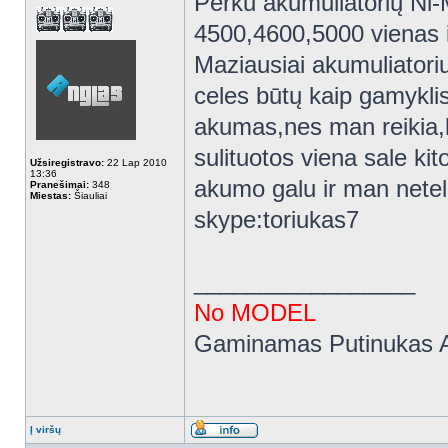
Perku akumuliatorių Ni-
4500,4600,5000 vienas is
Maziausiai akumuliatoriu
celes būtų kaip gamykli
akumas,nes man reikia,ka
sulituotos viena sale kito
Užsiregistravo:
22 Lap 2010
13:36
akumo galu ir man netel
Pranešimai:
348
Miestas:
Šiauliai
skype:toriukas7
_________________
No MODEL
Gaminamas Putinukas A
Į viršų