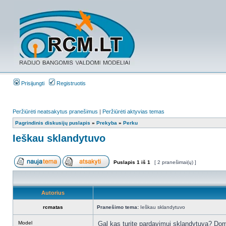
Prisijungti
Registruotis
Peržiūrėti neatsakytus pranešimus
|
Peržiūrėti aktyvias temas
Pagrindinis diskusijų puslapis
»
Prekyba
»
Perku
Ieškau sklandytuvo
Puslapis
1
iš
1
[ 2 pranešimai(ų) ]
Autorius
rcmatas
Pranešimo tema:
Ieškau sklandytuvo
Model
Gal kas turite pardavimui sklandytuvą? Do