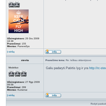
Užsiregistravo:
26 Gru 2009
18:38
Pranešimai:
155
Miestas:
Panevėžys
Į viršų
stevita
Pranešimo tema:
Re: Ieškau sklandytuvo
Modeliuo
Galiu padaryti.Patirtis lyg ir yra
http://rc-s
Užsiregistravo:
27 Rgp 2009
09:58
Pranešimai:
289
Miestas:
Kursenai
Į viršų
Rodyti paskut