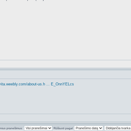
tevita.weebly.com/about-us.h ... E_OnnYELcs
inius pranešimus:
Rūšiuoti pagal