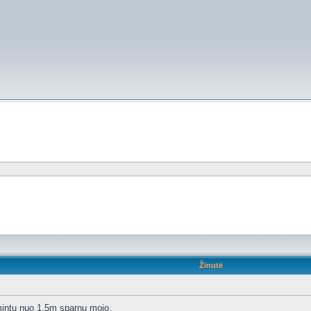
Žinutė
mintų nuo 1.5m sparnų mojo.