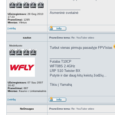
_________________
Asmeninė svetainė
Užsiregistravo:
28 Geg 2010
17:23
Pranešimai:
1295
Miestas:
Vilnius
Į viršų
saulux
Pranešimo tema:
Re: YouTube video
Modeliuoto
Turbut vienas pirmuju pasaulyje FPV'istas
_________________
Futaba T10CP
WFT08S 2.4GHz
LRP S10 Twister BX
Putytė ir dar daug kitų keistų žodžių...
Užsiregistravo:
07 Sau 2007
Tikiu į Yamahą
16:42
Pranešimai:
687
Miestas:
Kauno r. Linksmakalnis
Į viršų
NeDraugas
Pranešimo tema:
Re: YouTube video