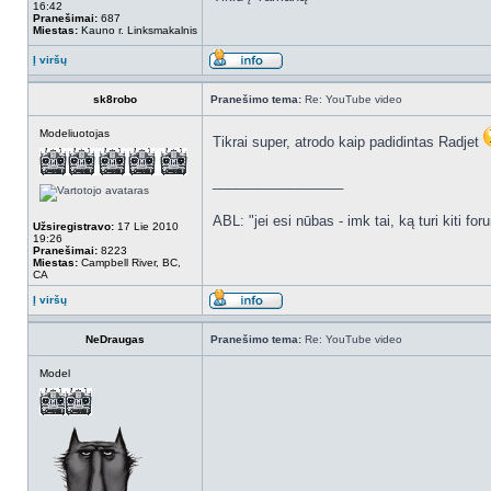
16:42
Pranešimai:
687
Miestas:
Kauno r. Linksmakalnis
Į viršų
sk8robo
Pranešimo tema:
Re: YouTube video
Modeliuotojas
Tikrai super, atrodo kaip padidintas Radjet
_________________
ABL: "jei esi nūbas - imk tai, ką turi kiti for
Užsiregistravo:
17 Lie 2010
19:26
Pranešimai:
8223
Miestas:
Campbell River, BC,
CA
Į viršų
NeDraugas
Pranešimo tema:
Re: YouTube video
Model