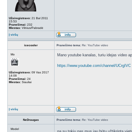
Užsiregistravo:
21 Bal 2011
15:53
Pranešimai:
232
Miestas:
Vilnius/Pabradė
Į viršų
icecooler
Pranešimo tema:
Re: YouTube video
Mo
Mano youtube kanalas, turiu idejas video a
https://www.youtube.com/channel/UCrgIVC
Užsiregistravo:
09 Vas 2017
14:08
Pranešimai:
24
Miestas:
Siauliai
Į viršų
NeDraugas
Pranešimo tema:
Re: YouTube video
Model
na su tokiu pas mus jau būtų užtikrinta vie