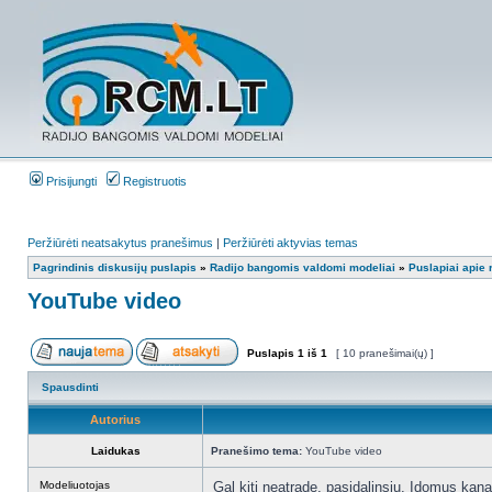
Prisijungti
Registruotis
Peržiūrėti neatsakytus pranešimus
|
Peržiūrėti aktyvias temas
Pagrindinis diskusijų puslapis
»
Radijo bangomis valdomi modeliai
»
Puslapiai apie
YouTube video
Puslapis
1
iš
1
[ 10 pranešimai(ų) ]
Spausdinti
Autorius
Laidukas
Pranešimo tema:
YouTube video
Modeliuotojas
Gal kiti neatradę, pasidalinsiu. Įdomus kana