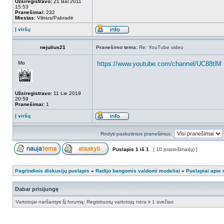
Užsiregistravo:
21 Bal 2011
15:53
Pranešimai:
232
Miestas:
Vilnius/Pabradė
Į viršų
nejulius21
Pranešimo tema:
Re: YouTube video
Mo
https://www.youtube.com/channel/UC88tlM .
Užsiregistravo:
11 Lie 2019
20:59
Pranešimai:
1
Į viršų
Rodyti paskutinius pranešimus:
Puslapis
1
iš
1
[ 10 pranešimai(ų) ]
Pagrindinis diskusijų puslapis
»
Radijo bangomis valdomi modeliai
»
Puslapiai apie
Dabar prisijungę
Vartotojai naršantys šį forumą: Registruotų vartotojų nėra ir 1 svečias