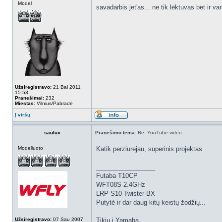
Model
savadarbis jet'as... ne tik lėktuvas bet ir var
Užsiregistravo:
21 Bal 2011
15:53
Pranešimai:
232
Miestas:
Vilnius/Pabradė
Į viršų
saulux
Pranešimo tema:
Re: YouTube video
Modeliuoto
Katik perziurejau, superinis projektas
_________________
Futaba T10CP
WFT08S 2.4GHz
LRP S10 Twister BX
Putytė ir dar daug kitų keistų žodžių...
Užsiregistravo:
07 Sau 2007
Tikiu į Yamahą