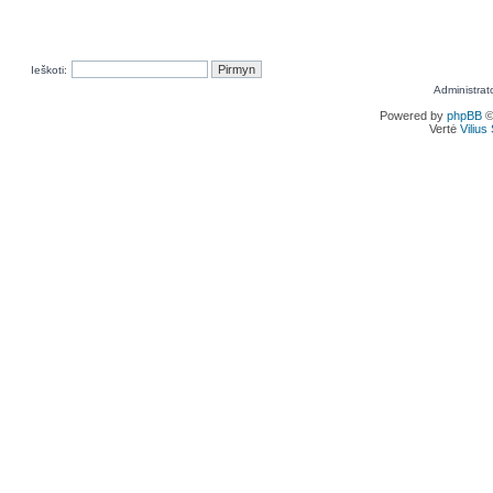
Ieškoti:
Administrat
Powered by
phpBB
©
Vertė
Viliu