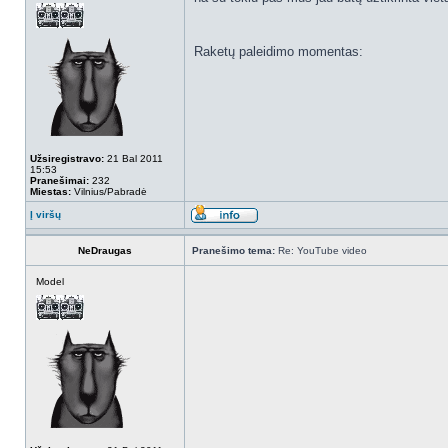
Raketų paleidimo momentas:
Užsiregistravo:
21 Bal 2011
15:53
Pranešimai:
232
Miestas:
Vilnius/Pabradė
Į viršų
NeDraugas
Pranešimo tema:
Re: YouTube video
Model