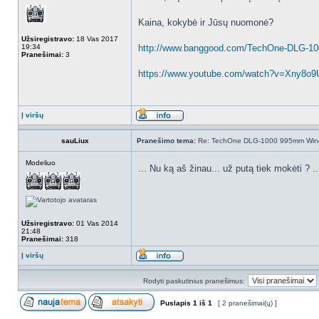
Kaina, kokybė ir Jūsų nuomonė?
Užsiregistravo:
18 Vas 2017
19:34
http://www.banggood.com/TechOne-DLG-10
Pranešimai:
3
https://www.youtube.com/watch?v=Xny8o
Į viršų
sauLiux
Pranešimo tema:
Re: TechOne DLG-1000 995mm Wings
Modeliuo
... Nu ką aš žinau... už putą tiek mokėti ? ..
Užsiregistravo:
01 Vas 2014
21:48
Pranešimai:
318
Į viršų
Rodyti paskutinius pranešimus:
Puslapis
1
iš
1
[ 2 pranešimai(ų) ]