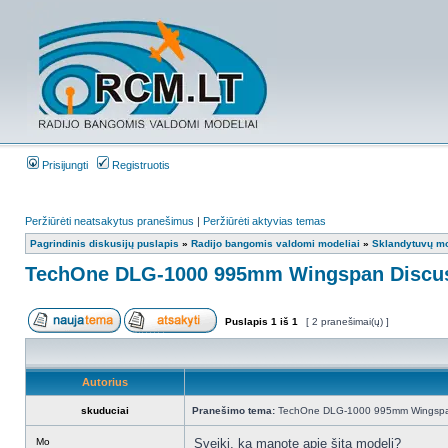
Prisijungti
Registruotis
Peržiūrėti neatsakytus pranešimus
|
Peržiūrėti aktyvias temas
Pagrindinis diskusijų puslapis
»
Radijo bangomis valdomi modeliai
»
Sklandytuvų mo
TechOne DLG-1000 995mm Wingspan Discus
Puslapis
1
iš
1
[ 2 pranešimai(ų) ]
Autorius
skuduciai
Pranešimo tema:
TechOne DLG-1000 995mm Wingspan
Mo
Sveiki, ką manote apie šitą modelį?