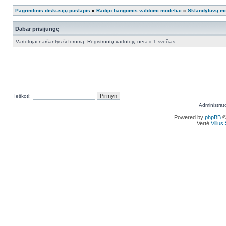
Pagrindinis diskusijų puslapis
»
Radijo bangomis valdomi modeliai
»
Sklandytuvų mo
Dabar prisijungę
Vartotojai naršantys šį forumą: Registruotų vartotojų nėra ir 1 svečias
Ieškoti:
Administrat
Powered by
phpBB
©
Vertė
Viliu