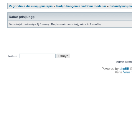
Pagrindinis diskusijų puslapis
»
Radijo bangomis valdomi modeliai
»
Sklandytuvų mo
Dabar prisijungę
Vartotojai naršantys šį forumą: Registruotų vartotojų nėra ir 2 svečių
Ieškoti:
Administrat
Powered by
phpBB
©
Vertė
Viliu