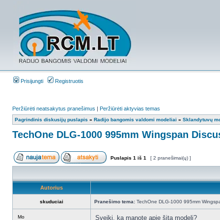
Prisijungti
Registruotis
Peržiūrėti neatsakytus pranešimus
|
Peržiūrėti aktyvias temas
Pagrindinis diskusijų puslapis
»
Radijo bangomis valdomi modeliai
»
Sklandytuvų mo
TechOne DLG-1000 995mm Wingspan Discus
Puslapis
1
iš
1
[ 2 pranešimai(ų) ]
Autorius
skuduciai
Pranešimo tema:
TechOne DLG-1000 995mm Wingspan
Mo
Sveiki, ką manote apie šitą modelį?