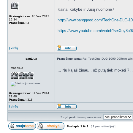
Kaina, kokybė ir Jūsų nuomonė?
Užsiregistravo:
18 Vas 2017
19:34
http://www.banggood.com/TechOne-DLG-10
Pranešimai:
3
https://www.youtube.com/watch?v=Xny8o
Į viršų
sauLiux
Pranešimo tema:
Re: TechOne DLG-1000 995mm Wings
Modeliuo
... Nu ką aš žinau... už putą tiek mokėti ? ..
Užsiregistravo:
01 Vas 2014
21:48
Pranešimai:
318
Į viršų
Rodyti paskutinius pranešimus:
Puslapis
1
iš
1
[ 2 pranešimai(ų) ]