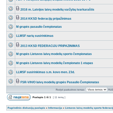
2016 m. Latvijos laivų modelių varžybų tvarkaraštis
2014 KKSD federacijų pripažinimas
M grupės pasaulio čempionatas
LLMSF narių susirinkimas
2013 KKSD FEDERACIJU PRIPAZINIMAS
M grupės Lietuvos laivų modelių sporto čempionatas
M grupės Lietuvos laivų modelių čempionato 1 etapas
LLMSF susirinkimas s.m. kovo men. 23d.
FSR-V/H/O laivų modelių grupės Pasaulio Čempionatas
Rodyti paskutines temas:
Rūši
Puslapis
1
iš
1
[ 11 temų ]
Pagrindinis diskusijų puslapis
»
Informacija
»
Lietuvos laivų modelių sporto federaci