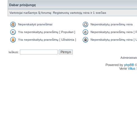
Dabar prisijungę
Vartotojai naršantys šį forumą: Registruotų vartotojų nėra ir 1 svečias
Neperskaityti pranešimai
Neperskaitytų pranešimų nėra
Yra neperskaitytų pranešimų [ Populiari ]
Neperskaitytų pranešimų nėra [ Po
Yra neperskaitytų pranešimų [ Užrakinta ]
Neperskaitytų pranešimų nėra [ U
Ieškoti:
Administrat
Powered by
phpBB
©
Vertė
Viliu