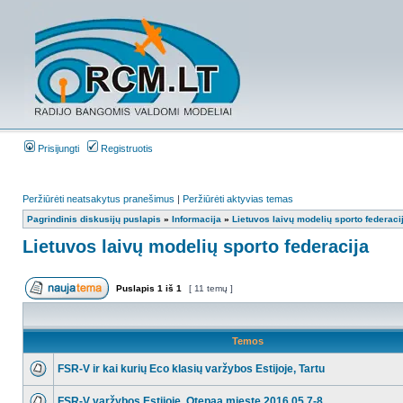
Prisijungti
Registruotis
Peržiūrėti neatsakytus pranešimus
|
Peržiūrėti aktyvias temas
Pagrindinis diskusijų puslapis
»
Informacija
»
Lietuvos laivų modelių sporto federaci
Lietuvos laivų modelių sporto federacija
Puslapis
1
iš
1
[ 11 temų ]
Temos
FSR-V ir kai kurių Eco klasių varžybos Estijoje, Tartu
FSR-V varžybos Estijoje, Otepaa mieste 2016 05 7-8