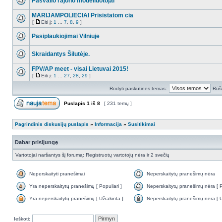
Pasvalio rajono modeliuotojai
MARIJAMPOLIECIAI Prisistatom cia
[
Eiti į:
1
...
7
,
8
,
9
]
Pasiplaukiojimai Vilniuje
Skraidantys Šilutėje.
FPV/AP meet - visai Lietuvai 2015!
[
Eiti į:
1
...
27
,
28
,
29
]
Rodyti paskutines temas:
Rūši
Puslapis
1
iš
8
[ 231 temų ]
Pagrindinis diskusijų puslapis
»
Informacija
»
Susitikimai
Dabar prisijungę
Vartotojai naršantys šį forumą: Registruotų vartotojų nėra ir 2 svečių
Neperskaityti pranešimai
Neperskaitytų pranešimų nėra
Yra neperskaitytų pranešimų [ Populiari ]
Neperskaitytų pranešimų nėra [ Po
Yra neperskaitytų pranešimų [ Užrakinta ]
Neperskaitytų pranešimų nėra [ U
Ieškoti: