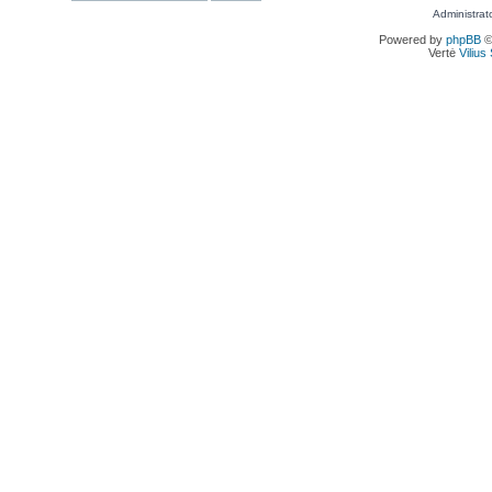
Administrat
Powered by
phpBB
©
Vertė
Viliu