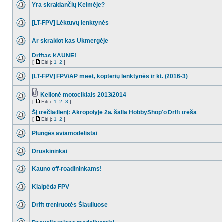
Yra skraidančių Kelmėje?
[LT-FPV] Lėktuvų lenktynės
Ar skraidot kas Ukmergėje
Driftas KAUNE!
[
Eiti į:
1
,
2
]
[LT-FPV] FPV/AP meet, kopterių lenktynės ir kt. (2016-3)
Kelionė motociklais 2013/2014
[
Eiti į:
1
,
2
,
3
]
Šį trečiadienį: Akropolyje 2a. šalia HobbyShop'o Drift treša
[
Eiti į:
1
,
2
]
Plungės aviamodelistai
Druskininkai
Kauno off-roadininkams!
Klaipėda FPV
Drift treniruotės Šiauliuose