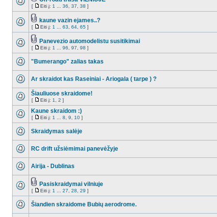
[
Eiti į:
1
...
36
,
37
,
38
]
kaune vazin ejames..?
[
Eiti į:
1
...
63
,
64
,
65
]
Panevezio automodelistu susitikimai
[
Eiti į:
1
...
96
,
97
,
98
]
"Bumerango" zalias takas
Ar skraidot kas Raseiniai - Ariogala ( tarpe ) ?
Šiauliuose skraidome!
[
Eiti į:
1
,
2
]
Kaune skraidom :)
[
Eiti į:
1
...
8
,
9
,
10
]
Skraidymas salėje
RC drift užsiėmimai panevėžyje
Airija - Dublinas
Pasiskraidymai vilniuje
[
Eiti į:
1
...
27
,
28
,
29
]
Šiandien skraidome Bubių aerodrome.