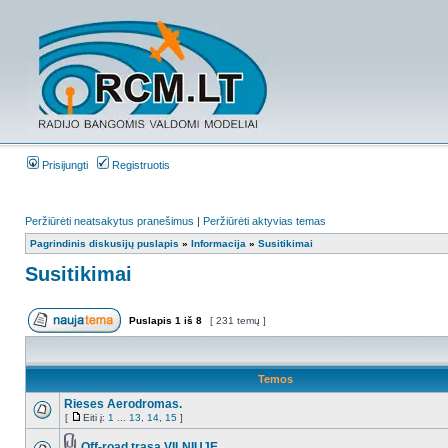
Prisijungti
Registruotis
Peržiūrėti neatsakytus pranešimus
|
Peržiūrėti aktyvias temas
Pagrindinis diskusijų puslapis
»
Informacija
»
Susitikimai
Susitikimai
Puslapis
1
iš
8
[ 231 temų ]
Temos
Rieses Aerodromas.
[
Eiti į:
1
...
13
,
14
,
15
]
Off-road trasa VILNIUJE