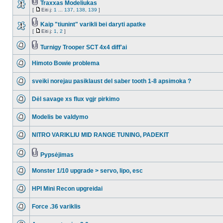
Traxxas Modeliukas
[
Eiti į:
1
...
137
,
138
,
139
]
Kaip "tiunint" varikli bei daryti apatke
[
Eiti į:
1
,
2
]
Turnigy Trooper SCT 4x4 diff'ai
Himoto Bowie problema
sveiki norejau pasiklaust del saber tooth 1-8 apsimoka ?
Dėl savage xs flux vgjr pirkimo
Modelis be valdymo
NITRO VARIKLIU MID RANGE TUNING, PADEKIT
Pypsėjimas
Monster 1/10 upgrade > servo, lipo, esc
HPI Mini Recon upgreidai
Force .36 variklis