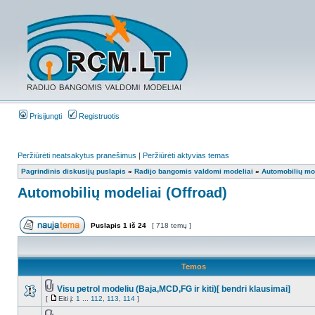
Prisijungti
Registruotis
Peržiūrėti neatsakytus pranešimus
|
Peržiūrėti aktyvias temas
Pagrindinis diskusijų puslapis
»
Radijo bangomis valdomi modeliai
»
Automobilių mod
Automobilių modeliai (Offroad)
Puslapis
1
iš
24
[ 718 temų ]
Temos
Visu petrol modeliu (Baja,MCD,FG ir kiti)[ bendri klausimai]
[
Eiti į:
1
...
112
,
113
,
114
]