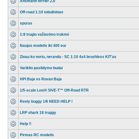
Ansmann terrier 2.0
Off-road 1:10 tobulininas
spuras
1:8 trugio važiavimo trukmė
Naujas modelis iki 400 eur
Zinau ko noriu, nerandu - SC 1:10 4x4 brushless KIT'as
Variklio pasildymo budai
HPI Baja vs Rovan Baja
1/5-scale Losi® 5IVE-T™ Off-Road RTR
Reely buggy 1/6 NEED HELP !
LRP shark 18 truggy
Help !!
Pirmas RC modelis