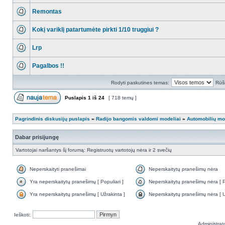
Remontas
Kokį variklį patartumėte pirkti 1/10 truggiui ?
Lrp
Pagalbos !!
Rodyti paskutines temas:
Rūši
Puslapis
1
iš
24
[ 718 temų ]
Pagrindinis diskusijų puslapis
»
Radijo bangomis valdomi modeliai
»
Automobilių mod
Dabar prisijungę
Vartotojai naršantys šį forumą: Registruotų vartotojų nėra ir 2 svečių
Neperskaityti pranešimai
Neperskaitytų pranešimų nėra
Yra neperskaitytų pranešimų [ Populiari ]
Neperskaitytų pranešimų nėra [ Po
Yra neperskaitytų pranešimų [ Užrakinta ]
Neperskaitytų pranešimų nėra [ U
Ieškoti:
Administrat