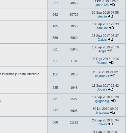
11 Bir 2019 11:59
327
4863
jonas123
30 Spa 2019 07:55
962
20722
stevita
10 Lap 2017 22:39
105
1856
sauLiux
23 Spa 2017 08:37
559
6860
Ozigis
10 Lap 2019 20:10
351
35843
Aegis
23 Rgs 2017 19:40
61
1134
Mantux
11 Lie 2019 21:02
 informacija rasta interneto
112
1013
nejulius21
11 Spa 2017 22:42
285
1948
Jogaila
10 Lap 2018 16:20
231
2527
a
@Ignas@
30 Lie 2019 09:09
277
8908
bratooxa
20 Lap 2019 18:34
506
11122
tolikas
01 Sau 2019 20:01