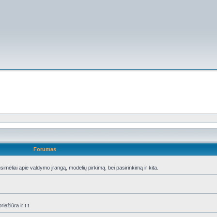
Forumas
ėliai apie valdymo įrangą, modelių pirkimą, bei pasirinkimą ir kita.
iežiūra ir t.t