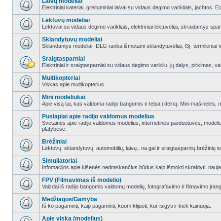
Laivų modeliai
Elektriniai kateriai, greituminiai laivai su vidaus degimo varikliais, jachtos. 
Lėktuvų modeliai
Lėktuvai su vidaus degimo varikliais, elektriniai lėktuvėliai, skraidantys sparna
Sklandytuvų modeliai
Sklandantys modeliai- DLG ranka išmetami sklandytuvėliai, f3j- termikiniai va
Sraigtasparniai
Elektriniai ir sraigtasparniai su vidaus degimo varikliu, jų dalys, pirkimas,
Multikopteriai
Viskas apie multikopterius.
Mini modeliukai
Apie visą tai, kas valdoma radijo bangomis ir telpa į delną. Mini mašinėlės, mini
Puslapiai apie radijo valdomus modelius
Svetainės apie radijo valdomus modelius, internetinės parduotuvės, modeliuot
platybėse.
Brėžiniai
Lėktuvų, sklandytuvų, automobilių, laivų.. na gal ir sraigtasparnių brėžinių ie
Simuliatoriai
Infomacijos apie kišenės nedraskančius būdus kaip išmokti skraidyti, naujau
FPV (Filmavimas iš modelio)
Vaizdai iš radijo bangomis valdomų modelių, fotografavimo ir filmavimo įran
Medžiagos/Gamyba
Iš ko pagaminti, kaip pagaminti, kuom klijuoti, kur isigyti ir kiek kainuoja.
Apie viską (modelius)