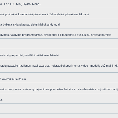
Eco , Fsr, F-1, Mini, Hydro, Mono .
i, putinukai, kambariniai pilotažiniai ir 3d modeliai, pilotažiniai lėktuvai.
rþybiniai sklandytuvai, elektriniai sklandytuvai.
 valdymas, valdymo programavimas, giroskopai ir kita technika susijusi su sraigtasparniais.
 sraigtasparniai, mini lėktuvėliai, mini laiveliai.
ojų pasaulio naujienos, nauji aparatai, neiprasti eksperimentai,video , modelių dužimai, ir kita
škokite/klauskite čia.
sios programos, siūstuvų pajungimas prie dėžės bei kita su simuliatoriais susijusi informacij
ga.