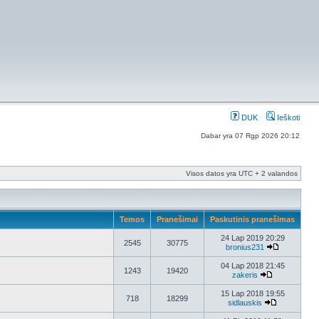
DUK
Ieškoti
Dabar yra 07 Rgp 2026 20:12
Visos datos yra UTC + 2 valandos
Temos
Pranešimai
Paskutinis pranešimas
24 Lap 2019 20:29
2545
30775
bronius231
04 Lap 2018 21:45
1243
19420
zakeris
15 Lap 2018 19:55
718
18299
sidlauskis