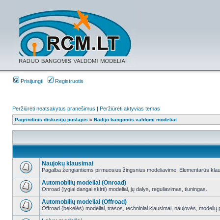
Prisijungti
Registruotis
Peržiūrėti neatsakytus pranešimus
|
Peržiūrėti aktyvias temas
Pagrindinis diskusijų puslapis
»
Radijo bangomis valdomi modeliai
Naujokų klausimai
Pagalba žengiantiems pirmuosius žingsnius modeliavime. Elementarūs klausim
Automobilių modeliai (Onroad)
Onroad (lygiai dangai skirti) modeliai, jų dalys, reguliavimas, tiuningas.
Automobilių modeliai (Offroad)
Offroad (bekelės) modeliai, trasos, techniniai klausimai, naujovės, modelių pr