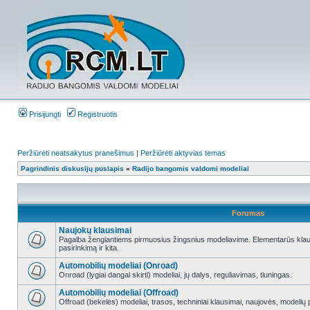
Prisijungti
Registruotis
Peržiūrėti neatsakytus pranešimus
|
Peržiūrėti aktyvias temas
Pagrindinis diskusijų puslapis
»
Radijo bangomis valdomi modeliai
Forumas
Naujokų klausimai
Pagalba žengiantiems pirmuosius žingsnius modeliavime. Elementarūs klausi
pasirinkimą ir kita.
Automobilių modeliai (Onroad)
Onroad (lygiai dangai skirti) modeliai, jų dalys, reguliavimas, tiuningas.
Automobilių modeliai (Offroad)
Offroad (bekelės) modeliai, trasos, techniniai klausimai, naujovės, modelių pr