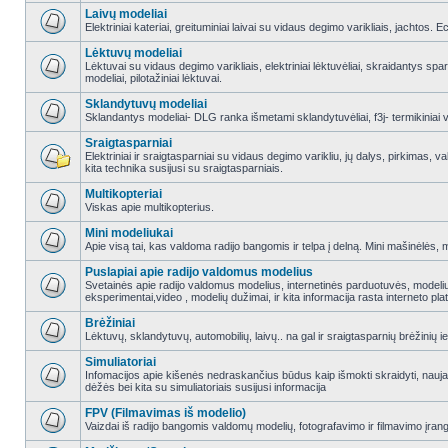
Laivų modeliai
Elektriniai kateriai, greituminiai laivai su vidaus degimo varikliais, jachtos. 
Lėktuvų modeliai
Lėktuvai su vidaus degimo varikliais, elektriniai lėktuvėliai, skraidantys sparn
modeliai, pilotažiniai lėktuvai.
Sklandytuvų modeliai
Sklandantys modeliai- DLG ranka išmetami sklandytuvėliai, f3j- termikiniai va
Sraigtasparniai
Elektriniai ir sraigtasparniai su vidaus degimo varikliu, jų dalys, pirkimas
kita technika susijusi su sraigtasparniais.
Multikopteriai
Viskas apie multikopterius.
Mini modeliukai
Apie visą tai, kas valdoma radijo bangomis ir telpa į delną. Mini mašinėlės, mini
Puslapiai apie radijo valdomus modelius
Svetainės apie radijo valdomus modelius, internetinės parduotuvės, modeliuot
eksperimentai,video , modelių dužimai, ir kita informacija rasta interneto pl
Brėžiniai
Lėktuvų, sklandytuvų, automobilių, laivų.. na gal ir sraigtasparnių brėžinių ie
Simuliatoriai
Infomacijos apie kišenės nedraskančius būdus kaip išmokti skraidyti, nauj
dėžės bei kita su simuliatoriais susijusi informacija
FPV (Filmavimas iš modelio)
Vaizdai iš radijo bangomis valdomų modelių, fotografavimo ir filmavimo įran