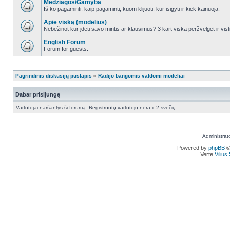
Medžiagos/Gamyba
Iš ko pagaminti, kaip pagaminti, kuom klijuoti, kur isigyti ir kiek kainuoja.
Apie viską (modelius)
Nebežinot kur įdėti savo mintis ar klausimus? 3 kart viska peržvelgėt ir vist
English Forum
Forum for guests.
Pagrindinis diskusijų puslapis
»
Radijo bangomis valdomi modeliai
Dabar prisijungę
Vartotojai naršantys šį forumą: Registruotų vartotojų nėra ir 2 svečių
Administrat
Powered by
phpBB
©
Vertė
Viliu