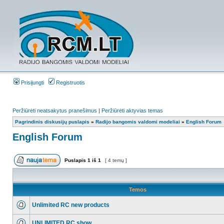
Prisijungti
Registruotis
Peržiūrėti neatsakytus pranešimus
|
Peržiūrėti aktyvias temas
Pagrindinis diskusijų puslapis
»
Radijo bangomis valdomi modeliai
»
English Forum
English Forum
Puslapis
1
iš
1
[ 4 temų ]
Temos
Unlimited RC new products
UNLIMITED RC show