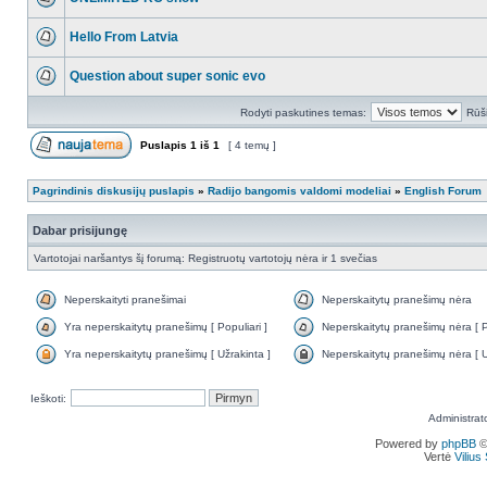
Hello From Latvia
Question about super sonic evo
Rodyti paskutines temas:
Rūši
Puslapis
1
iš
1
[ 4 temų ]
Pagrindinis diskusijų puslapis
»
Radijo bangomis valdomi modeliai
»
English Forum
Dabar prisijungę
Vartotojai naršantys šį forumą: Registruotų vartotojų nėra ir 1 svečias
Neperskaityti pranešimai
Neperskaitytų pranešimų nėra
Yra neperskaitytų pranešimų [ Populiari ]
Neperskaitytų pranešimų nėra [ Po
Yra neperskaitytų pranešimų [ Užrakinta ]
Neperskaitytų pranešimų nėra [ U
Ieškoti:
Administrat
Powered by
phpBB
©
Vertė
Viliu