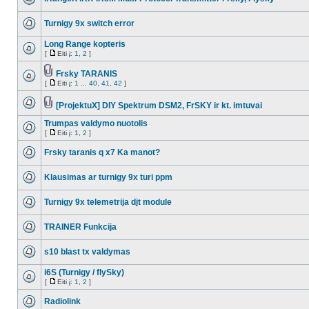
Turnigy 9x switch error
Long Range kopteris
[
Eiti į:
1
,
2
]
Frsky TARANIS
[
Eiti į:
1
...
40
,
41
,
42
]
[ProjektuX] DIY Spektrum DSM2, FrSKY ir kt. imtuvai
Trumpas valdymo nuotolis
[
Eiti į:
1
,
2
]
Frsky taranis q x7 Ka manot?
Klausimas ar turnigy 9x turi ppm
Turnigy 9x telemetrija djt module
TRAINER Funkcija
s10 blast tx valdymas
i6S (Turnigy / flySky)
[
Eiti į:
1
,
2
]
Radiolink