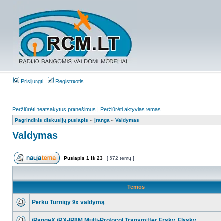
Prisijungti
Registruotis
Peržiūrėti neatsakytus pranešimus
|
Peržiūrėti aktyvias temas
Pagrindinis diskusijų puslapis
»
Įranga
»
Valdymas
Valdymas
Puslapis
1
iš
23
[ 672 temų ]
Temos
Perku Turnigy 9x valdymą
iRangeX iRX-IR8M Multi-Protocol Transmitter Frsky, Flysky