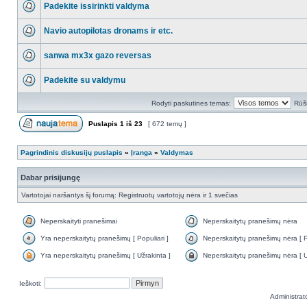
Padekite issirinkti valdyma
Navio autopilotas dronams ir etc.
sanwa mx3x gazo reversas
Padekite su valdymu
Rodyti paskutines temas:
Rūši
Puslapis
1
iš
23
[ 672 temų ]
Pagrindinis diskusijų puslapis
»
Įranga
»
Valdymas
Dabar prisijungę
Vartotojai naršantys šį forumą: Registruotų vartotojų nėra ir 1 svečias
Neperskaityti pranešimai
Neperskaitytų pranešimų nėra
Yra neperskaitytų pranešimų [ Populiari ]
Neperskaitytų pranešimų nėra [ Po
Yra neperskaitytų pranešimų [ Užrakinta ]
Neperskaitytų pranešimų nėra [ U
Ieškoti:
Administrat