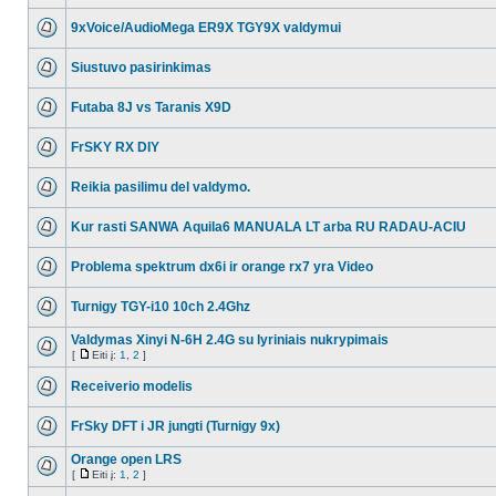
9xVoice/AudioMega ER9X TGY9X valdymui
Siustuvo pasirinkimas
Futaba 8J vs Taranis X9D
FrSKY RX DIY
Reikia pasilimu del valdymo.
Kur rasti SANWA Aquila6 MANUALA LT arba RU RADAU-ACIU
Problema spektrum dx6i ir orange rx7 yra Video
Turnigy TGY-i10 10ch 2.4Ghz
Valdymas Xinyi N-6H 2.4G su lyriniais nukrypimais
[
Eiti į:
1
,
2
]
Receiverio modelis
FrSky DFT i JR jungti (Turnigy 9x)
Orange open LRS
[
Eiti į:
1
,
2
]