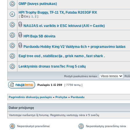
GMP (buvęs putinukas)
HPI Trophy Buggy, TF-11 TX, Futaba R203GF RX
[
Eiti į:
1
,
2
]
NAUJAS el. variklis ir ESC lektuvui (AXI + Castle)
HPI Baja 5B dėvėta
Parduodu Hobby King V2 Valdyma 6ch + programavimo laidas
Eagl tree osd , stabilizacija , grisk namo , fast shark .
Lenktyninis dronas transTec Frog 5 colių
Rodyti paskutines temas:
Rūši
Puslapis
1
iš
259
[ 7759 temų ]
Pagrindinis diskusijų puslapis
»
Prekyba
»
Parduodu
Dabar prisijungę
Vartotojai naršantys šį forumą: Registruotų vartotojų nėra ir 5 svečių
Neperskaityti pranešimai
Neperskaitytų pranešimų nėra