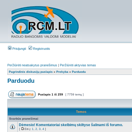
Prisijungti
Registruotis
Peržiūrėti neatsakytus pranešimus
|
Peržiūrėti aktyvias temas
Pagrindinis diskusijų puslapis
»
Prekyba
»
Parduodu
Parduodu
Puslapis
1
iš
259
[ 7759 temų ]
Temos
Svarbūs pranešimai
Dėmesio! Komentatoriai skelbimų skiltyse šalinami iš forumo.
[
Eiti į:
1
,
2
,
3
,
4
]