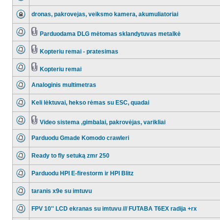
dronas, pakrovejas, veiksmo kamera, akumuliatoriai
Parduodama DLG mėtomas sklandytuvas metalkė
Kopteriu remai - pratesimas
Kopteriu remai
Analoginis multimetras
Keli lėktuvai, hekso rėmas su ESC, quadai
Video sistema ,gimbalai, pakrovėjas, varikliai
Parduodu Gmade Komodo crawleri
Ready to fly setuką zmr 250
Parduodu HPI E-firestorm ir HPI Blitz
taranis x9e su imtuvu
FPV 10'' LCD ekranas su imtuvu /// FUTABA T6EX radija +rx