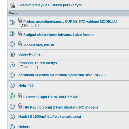
Skelbimų taisyklės! Būtina perskaityti!
Temos
Prekes modeliuotojams , KURAS, R/C valdomi MODELIAI
[
Eiti į:
1
,
2
,
3
]
Sraigtai elektriniams laivams. Laivo formos
JR siųstuvą X9530
Super Putinis.
Parduodu rc reikmenys
[
Eiti į:
1
,
2
]
parduodu siustuva su imtumu Spektrum stx2 +srx200
Helis 450
Extreme Flight Extra 300-EXP 60"
HPI Racing Sprint 2 Ford Mustang RC modelis
Nauji 3S 1500mAh LiPo akumuliatoriai
Nebera