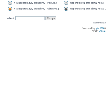
Yra neperskaitytų pranešimų [ Populiari ]
Neperskaitytų pranešimų nėra [ Po
Yra neperskaitytų pranešimų [ Užrakinta ]
Neperskaitytų pranešimų nėra [ U
Ieškoti:
Administrat
Powered by
phpBB
©
Vertė
Viliu