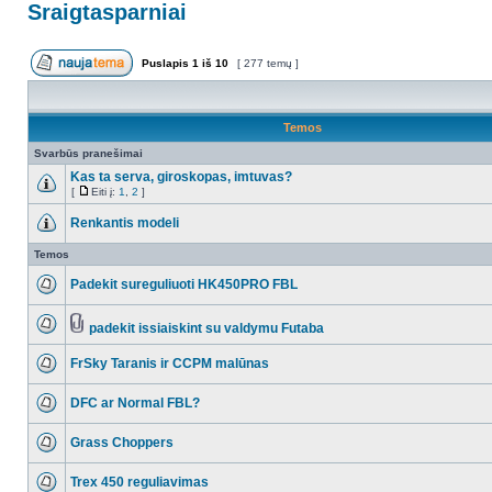
Sraigtasparniai
Puslapis
1
iš
10
[ 277 temų ]
Temos
Svarbūs pranešimai
Kas ta serva, giroskopas, imtuvas?
[
Eiti į:
1
,
2
]
Renkantis modeli
Temos
Padekit sureguliuoti HK450PRO FBL
padekit issiaiskint su valdymu Futaba
FrSky Taranis ir CCPM malūnas
DFC ar Normal FBL?
Grass Choppers
Trex 450 reguliavimas