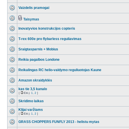
Vaizdelis pramogai
Taisymas
Inovatyvios konstrukcijos copteris
T-rex 600e pro flybarless reguliavimas
Sraigtasparnis + Mobius
Reikia pagalbos Londone
Reikalingas RC helio-valdymo reguliuotojas Kaune
Amazon skraidyklės
kas tie 3,5 kanalo
[
Eiti į:
1
,
2
]
Skridimo laikas
Klijai varžtams
[
Eiti į:
1
,
2
]
GRASS CHOPPERS FUNFLY 2013 - helistu mytas