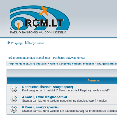
Prisijungti
Registruotis
Peržiūrėti neatsakytus pranešimus
|
Peržiūrėti aktyvias temas
Pagrindinis diskusijų puslapis
»
Radijo bangomis valdomi modeliai
»
Sraigtasparniai
Forumas
Norintiems išsirinkti sraigtasparnį
Koki sraigtasparni pasirinkti? Koks geresnis? Pagal ką rinktis modelį?
4 Kanalų / Mini sraigtasparniai
Sraigtasparniai, kurie valdomi naudojant ne daugiau, kaip 4 kanalus.
6 Kanalų sraigtasparniai
Sraigtasparniai, kurie valdomi 6 ir daugiau kanalų. tai profesionalūs sraigta