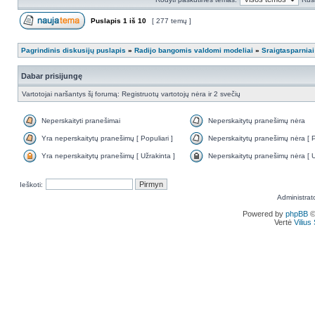
Puslapis
1
iš
10
[ 277 temų ]
Pagrindinis diskusijų puslapis
»
Radijo bangomis valdomi modeliai
»
Sraigtasparniai
Dabar prisijungę
Vartotojai naršantys šį forumą: Registruotų vartotojų nėra ir 2 svečių
Neperskaityti pranešimai
Neperskaitytų pranešimų nėra
Yra neperskaitytų pranešimų [ Populiari ]
Neperskaitytų pranešimų nėra [ Po
Yra neperskaitytų pranešimų [ Užrakinta ]
Neperskaitytų pranešimų nėra [ U
Ieškoti:
Administrat
Powered by
phpBB
©
Vertė
Viliu