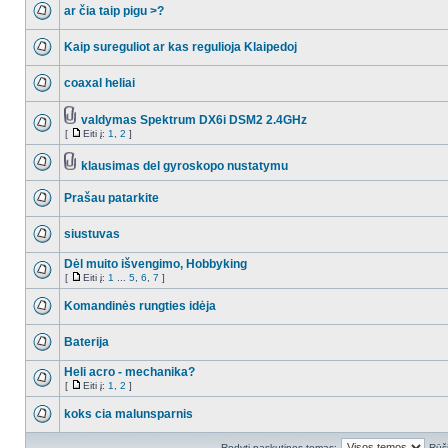
ar čia taip pigu >?
Kaip sureguliot ar kas regulioja Klaipedoj
coaxal heliai
valdymas Spektrum DX6i DSM2 2.4GHz
[
Eiti į:
1
,
2
]
klausimas del gyroskopo nustatymu
Prašau patarkite
siustuvas
Dėl muito išvengimo, Hobbyking
[
Eiti į:
1
...
5
,
6
,
7
]
Komandinės rungties idėja
Baterija
Heli acro - mechanika?
[
Eiti į:
1
,
2
]
koks cia malunsparnis
Rodyti paskutines temas:
Rūši