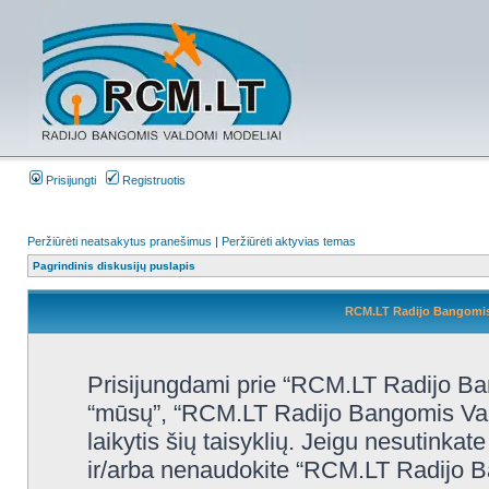
Prisijungti
Registruotis
Peržiūrėti neatsakytus pranešimus
|
Peržiūrėti aktyvias temas
Pagrindinis diskusijų puslapis
RCM.LT Radijo Bangomis 
Prisijungdami prie “RCM.LT Radijo Ban
“mūsų”, “RCM.LT Radijo Bangomis Valdo
laikytis šių taisyklių. Jeigu nesutinkate 
ir/arba nenaudokite “RCM.LT Radijo B