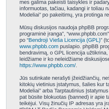
mes galima pakeisti taisykles ir padar
informuotas, tačiau, kadangi ir tolia
Modeliai” po pakeitimų, yra protinga reg
Mūsų diskusijos naudoja phpBB programi
programinė įranga”, “www.phpbb.com”
po “
Bendroji Vieša Licencija (GPL)
” (
www.phpbb.com
puslapio. phpBB progr
bendravimą, o GPL licencija užtikrina,
leidžiame ir ko neleidžiame diskusijos
https://www.phpbb.com/
.
Jūs sutinkate nerašyti įžeidžiančių, ne
kitokių vietinius įstatymus, šalies k
Modeliai” arba Tarptautinius Įstatymus
pat būsite blokuotas (banned) ir apie 
teikėjui. Visų žinučių IP adresas yra 