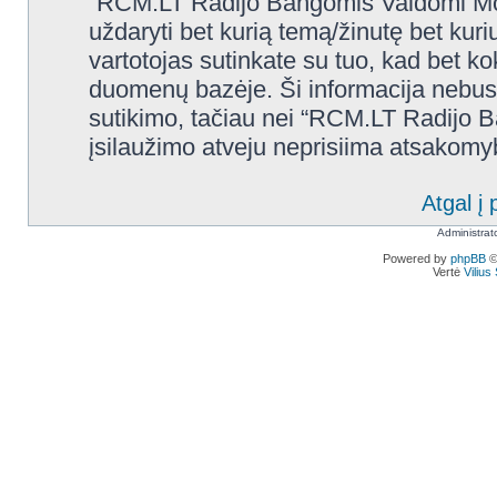
“RCM.LT Radijo Bangomis Valdomi Modelia
uždaryti bet kurią temą/žinutę bet kuri
vartotojas sutinkate su tuo, kad bet k
duomenų bazėje. Ši informacija nebus
sutikimo, tačiau nei “RCM.LT Radijo 
įsilaužimo atveju neprisiima atsakom
Atgal į 
Administrat
Powered by
phpBB
©
Vertė
Viliu