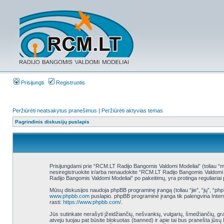
Prisijungti
Registruotis
Peržiūrėti neatsakytus pranešimus
|
Peržiūrėti aktyvias temas
Pagrindinis diskusijų puslapis
Prisijungdami prie “RCM.LT Radijo Bangomis Valdomi Modeliai” (toliau “mes”
nesiregistruokite ir/arba nenaudokite “RCM.LT Radijo Bangomis Valdomi Mo
Radijo Bangomis Valdomi Modeliai” po pakeitimų, yra protinga reguliariai p
Mūsų diskusijos naudoja phpBB programinę įrangą (toliau “jie”, “jų”, “
www.phpbb.com
puslapio. phpBB programinė įranga tik palengvina Interne
rasti:
https://www.phpbb.com/
.
Jūs sutinkate nerašyti įžeidžiančių, nešvankių, vulgarių, šmeižiančių, gr
atveju tuojau pat būsite blokuotas (banned) ir apie tai bus pranešta jūsų