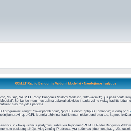
RCM.LT Radijo Bangomis Valdomi Modeliai - Naudojimosi sąlygos
, “mūsų”, “RCM.LT Radijo Bangomis Valdomi Modeliai”, “http://rcm.lt”), jūs pasižadate laikytis 
deliai”. Bet kuriuo metu mes galima pakeisti taisykles ir padarysime viską, kad jūs būtumėte
atikrinti šias taisykles patiems.
phpBB programinė įranga”, “www.phpbb.com”, “phpBB Grupė”, “phpBB Komanda”) išleistą po “
B
tinį bendravimą, o GPL licencija užtikrina, kad jie neturi nieko bendro su tuo, ką mes leidži
asinančių ir kitokių vietinius įstatymus, šalies kur talpinama “RCM.LT Radijo Bangomis Valdom
 Interneto paslaugų teikėjui. Visų žinučių IP adresas yra įrašomas į duomenų bazę. Jūs sutinka