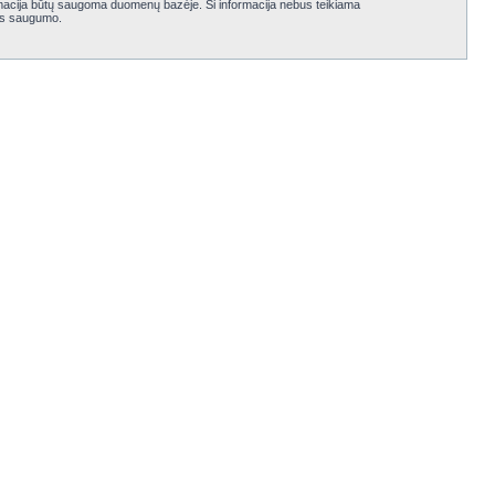
nformacija būtų saugoma duomenų bazėje. Ši informacija nebus teikiama
jos saugumo.