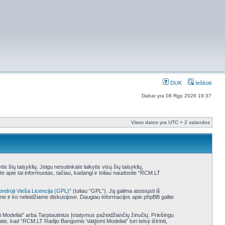
DUK
Ieškoti
Dabar yra 08 Rgp 2026 19:37
Visos datos yra UTC + 2 valandos
šių taisyklių. Jeigu nesutinkate laikytis visų šių taisyklių,
 apie tai informuotas, tačiau, kadangi ir toliau naudosite “RCM.LT
endroji Vieša Licencija (GPL)
” (toliau “GPL”). Ją galima atsisiųsti iš
ame ir ko neleidžiame diskusijose. Daugiau informacijos apie phpBB galite
i Modeliai” arba Tarptautinius Įstatymus pažeidžiančių žinučių. Priešingu
te, kad “RCM.LT Radijo Bangomis Valdomi Modeliai” turi teisę ištrinti,