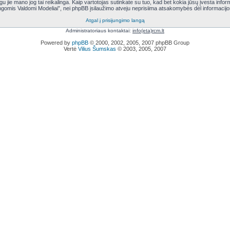
eigu jie mano jog tai reikalinga. Kaip vartotojas sutinkate su tuo, kad bet kokia jūsų įvesta i
ngomis Valdomi Modeliai”, nei phpBB įsilaužimo atveju neprisiima atsakomybės dėl informaci
Atgal į prisijungimo langą
Administratoriaus kontaktai:
info(eta)rcm.lt
Powered by
phpBB
© 2000, 2002, 2005, 2007 phpBB Group
Vertė
Vilius Šumskas
© 2003, 2005, 2007