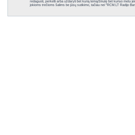
redaguoti, perkelti arba uždaryti bet kurią temą/žinutę bet kuriuo metu j
jokioms trečioms šalims be jūsų sutikimo, tačiau nei “RCM.LT Radijo Ba