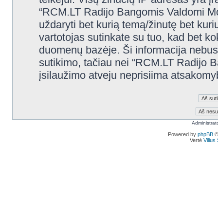
“RCM.LT Radijo Bangomis Valdomi Modelia
uždaryti bet kurią temą/žinutę bet kuri
vartotojas sutinkate su tuo, kad bet k
duomenų bazėje. Ši informacija nebus
sutikimo, tačiau nei “RCM.LT Radijo 
įsilaužimo atveju neprisiima atsakom
Administrat
Powered by
phpBB
©
Vertė
Viliu