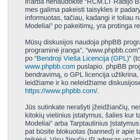
ir/arba nenaudokite “RCM.LT Radijo B
mes galima pakeisti taisykles ir padar
informuotas, tačiau, kadangi ir tolia
Modeliai” po pakeitimų, yra protinga reg
Mūsų diskusijos naudoja phpBB programi
programinė įranga”, “www.phpbb.com”
po “
Bendroji Vieša Licencija (GPL)
” (
www.phpbb.com
puslapio. phpBB progr
bendravimą, o GPL licencija užtikrina,
leidžiame ir ko neleidžiame diskusijos
https://www.phpbb.com/
.
Jūs sutinkate nerašyti įžeidžiančių, ne
kitokių vietinius įstatymus, šalies k
Modeliai” arba Tarptautinius Įstatymus
pat būsite blokuotas (banned) ir apie 
teikėjui. Visų žinučių IP adresas yra 