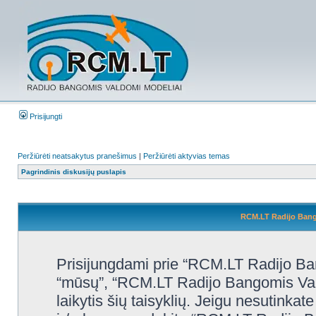
Prisijungti
Peržiūrėti neatsakytus pranešimus
|
Peržiūrėti aktyvias temas
Pagrindinis diskusijų puslapis
RCM.LT Radijo Bango
Prisijungdami prie “RCM.LT Radijo Ban
“mūsų”, “RCM.LT Radijo Bangomis Valdo
laikytis šių taisyklių. Jeigu nesutinkate 