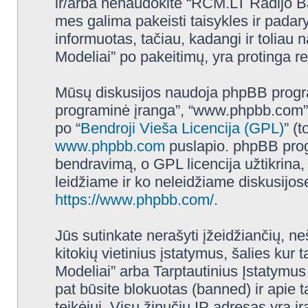
ir/arba nenaudokite “RCM.LT Radijo B
mes galima pakeisti taisykles ir padar
informuotas, tačiau, kadangi ir tolia
Modeliai” po pakeitimų, yra protinga reg
Mūsų diskusijos naudoja phpBB programi
programinė įranga”, “www.phpbb.com”
po “
Bendroji Vieša Licencija (GPL)
” (
www.phpbb.com
puslapio. phpBB progr
bendravimą, o GPL licencija užtikrina,
leidžiame ir ko neleidžiame diskusijos
https://www.phpbb.com/
.
Jūs sutinkate nerašyti įžeidžiančių, ne
kitokių vietinius įstatymus, šalies k
Modeliai” arba Tarptautinius Įstatymus
pat būsite blokuotas (banned) ir apie 
teikėjui. Visų žinučių IP adresas yra 