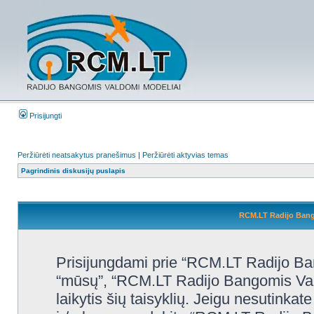
Prisijungti
Peržiūrėti neatsakytus pranešimus
|
Peržiūrėti aktyvias temas
Pagrindinis diskusijų puslapis
RCM.LT Radijo Bango
Prisijungdami prie “RCM.LT Radijo Ban
“mūsų”, “RCM.LT Radijo Bangomis Valdo
laikytis šių taisyklių. Jeigu nesutinkate 