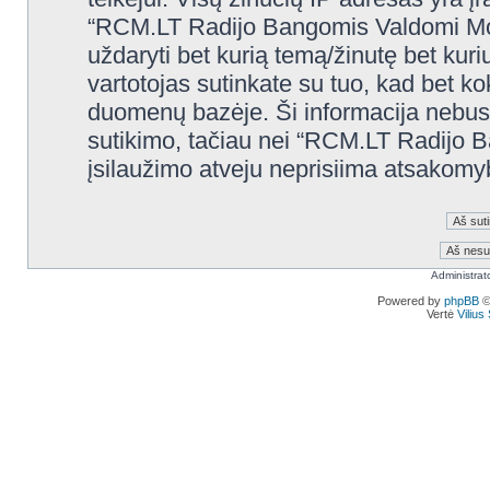
“RCM.LT Radijo Bangomis Valdomi Modelia
uždaryti bet kurią temą/žinutę bet kuri
vartotojas sutinkate su tuo, kad bet k
duomenų bazėje. Ši informacija nebus
sutikimo, tačiau nei “RCM.LT Radijo 
įsilaužimo atveju neprisiima atsakom
Administrat
Powered by
phpBB
©
Vertė
Viliu