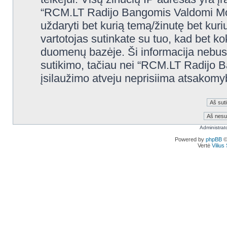
“RCM.LT Radijo Bangomis Valdomi Modelia
uždaryti bet kurią temą/žinutę bet kuri
vartotojas sutinkate su tuo, kad bet k
duomenų bazėje. Ši informacija nebus
sutikimo, tačiau nei “RCM.LT Radijo 
įsilaužimo atveju neprisiima atsakom
Administrat
Powered by
phpBB
©
Vertė
Viliu