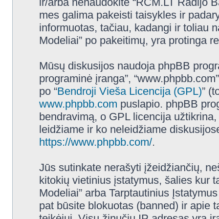
ir/arba nenaudokite “RCM.LT Radijo B
mes galima pakeisti taisykles ir padar
informuotas, tačiau, kadangi ir tolia
Modeliai” po pakeitimų, yra protinga reg
Mūsų diskusijos naudoja phpBB programi
programinė įranga”, “www.phpbb.com”
po “
Bendroji Vieša Licencija (GPL)
” (
www.phpbb.com
puslapio. phpBB progr
bendravimą, o GPL licencija užtikrina,
leidžiame ir ko neleidžiame diskusijos
https://www.phpbb.com/
.
Jūs sutinkate nerašyti įžeidžiančių, ne
kitokių vietinius įstatymus, šalies k
Modeliai” arba Tarptautinius Įstatymus
pat būsite blokuotas (banned) ir apie 
teikėjui. Visų žinučių IP adresas yra 