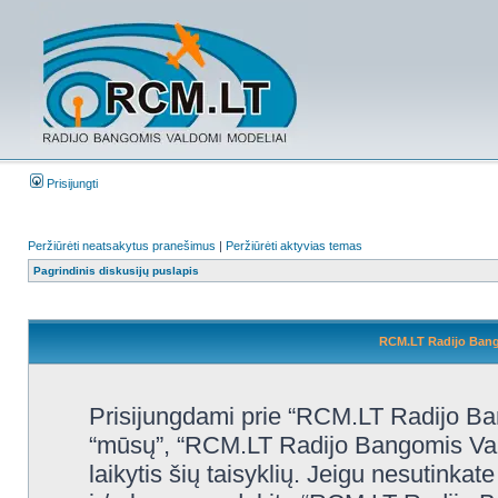
Prisijungti
Peržiūrėti neatsakytus pranešimus
|
Peržiūrėti aktyvias temas
Pagrindinis diskusijų puslapis
RCM.LT Radijo Bango
Prisijungdami prie “RCM.LT Radijo Ban
“mūsų”, “RCM.LT Radijo Bangomis Valdo
laikytis šių taisyklių. Jeigu nesutinkate 