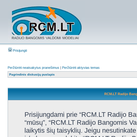
Prisijungti
Peržiūrėti neatsakytus pranešimus
|
Peržiūrėti aktyvias temas
Pagrindinis diskusijų puslapis
RCM.LT Radijo Bango
Prisijungdami prie “RCM.LT Radijo Ban
“mūsų”, “RCM.LT Radijo Bangomis Valdo
laikytis šių taisyklių. Jeigu nesutinkate 