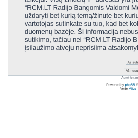
“RCM.LT Radijo Bangomis Valdomi Modelia
uždaryti bet kurią temą/žinutę bet kuri
vartotojas sutinkate su tuo, kad bet k
duomenų bazėje. Ši informacija nebus
sutikimo, tačiau nei “RCM.LT Radijo 
įsilaužimo atveju neprisiima atsakom
Administrat
Powered by
phpBB
©
Vertė
Viliu