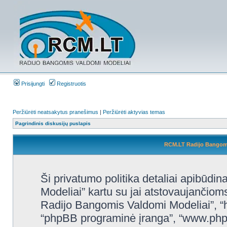
Prisijungti
Registruotis
Peržiūrėti neatsakytus pranešimus
|
Peržiūrėti aktyvias temas
Pagrindinis diskusijų puslapis
RCM.LT Radijo Bangomis
Ši privatumo politika detaliai apibūd
Modeliai” kartu su jai atstovaujančio
Radijo Bangomis Valdomi Modeliai”, “http
“phpBB programinė įranga”, “www.ph