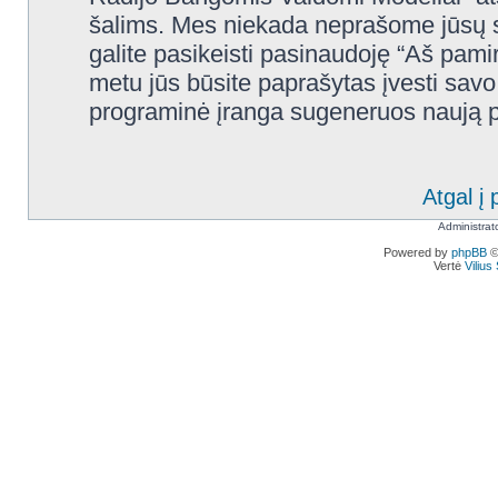
šalims. Mes niekada neprašome jūsų s
galite pasikeisti pasinaudoję “Aš pam
metu jūs būsite paprašytas įvesti savo 
programinė įranga sugeneruos naują pr
Atgal į 
Administrat
Powered by
phpBB
©
Vertė
Viliu