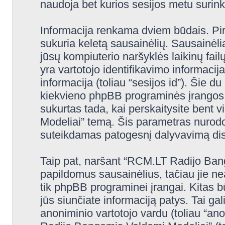
naudoja bet kurios sesijos metu surinkt
Informacija renkama dviem būdais. Pi
sukuria keletą sausainėlių. Sausainėliai 
jūsų kompiuterio naršyklės laikinų fa
yra vartotojo identifikavimo informacija
informacija (toliau “sesijos id”). Šie d
kiekvieno phpBB programinės įrangos 
sukurtas tada, kai perskaitysite ben
Modeliai” temą. Šis parametras nurodo,
suteikdamas patogesnį dalyvavimą dis
Taip pat, naršant “RCM.LT Radijo Ban
papildomus sausainėlius, tačiau jie n
tik phpBB programinei įrangai. Kitas 
jūs siunčiate informaciją patys. Tai g
anoniminio vartotojo vardu (toliau “an