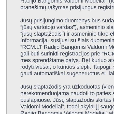
Radijo Bangomis Valdomi Modeliai” (to
pranešimų rašymas prisijungus registru
Jūsų prisijungimo duomenys bus sudaryt
“jūsų vartotojo vardas”), asmeninio slap
“jūsų slaptažodis”) ir asmeninio tikro e
Informacija, susijusi su šiais duomeni
“RCM.LT Radijo Bangomis Valdomi Mode
gali būti surinkti registracijos prie 
mes sprendžiame patys. Bet kuriuo atve
rodyti viešai, o kuriuos slėpti. Taipogi
gauti automatiškai sugeneruotus el. l
Jūsų slaptažodis yra užkoduotas (vien
nerekomenduojama naudoti to paties sl
puslapiuose. Jūsų slaptažodis skirtas
Valdomi Modeliai”, todėl akylai jį saug
Radijo Bangomis Valdomi Modeliai” at