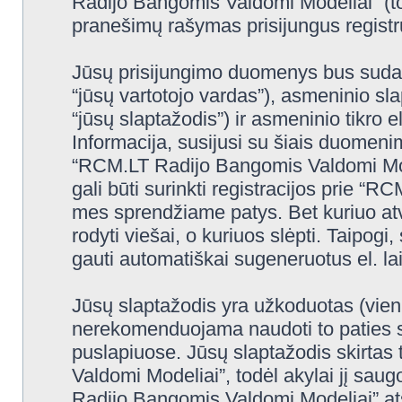
Radijo Bangomis Valdomi Modeliai” (to
pranešimų rašymas prisijungus registru
Jūsų prisijungimo duomenys bus sudaryt
“jūsų vartotojo vardas”), asmeninio slap
“jūsų slaptažodis”) ir asmeninio tikro e
Informacija, susijusi su šiais duomeni
“RCM.LT Radijo Bangomis Valdomi Mode
gali būti surinkti registracijos prie 
mes sprendžiame patys. Bet kuriuo atve
rodyti viešai, o kuriuos slėpti. Taipogi
gauti automatiškai sugeneruotus el. l
Jūsų slaptažodis yra užkoduotas (vien
nerekomenduojama naudoti to paties sl
puslapiuose. Jūsų slaptažodis skirtas
Valdomi Modeliai”, todėl akylai jį saug
Radijo Bangomis Valdomi Modeliai” at