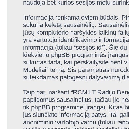
naudoja bet kurios sesijos metu surinkt
Informacija renkama dviem būdais. Pi
sukuria keletą sausainėlių. Sausainėliai 
jūsų kompiuterio naršyklės laikinų fa
yra vartotojo identifikavimo informacija
informacija (toliau “sesijos id”). Šie d
kiekvieno phpBB programinės įrangos 
sukurtas tada, kai perskaitysite ben
Modeliai” temą. Šis parametras nurodo,
suteikdamas patogesnį dalyvavimą dis
Taip pat, naršant “RCM.LT Radijo Ban
papildomus sausainėlius, tačiau jie n
tik phpBB programinei įrangai. Kitas 
jūs siunčiate informaciją patys. Tai g
anoniminio vartotojo vardu (toliau “an