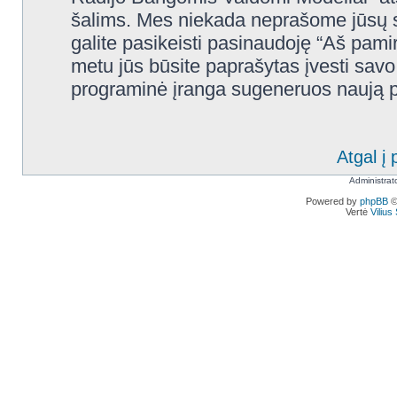
šalims. Mes niekada neprašome jūsų s
galite pasikeisti pasinaudoję “Aš pam
metu jūs būsite paprašytas įvesti savo 
programinė įranga sugeneruos naują pr
Atgal į 
Administrat
Powered by
phpBB
©
Vertė
Viliu