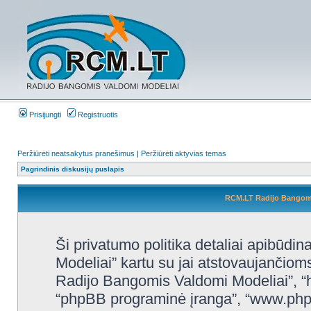
Prisijungti
Registruotis
Peržiūrėti neatsakytus pranešimus
|
Peržiūrėti aktyvias temas
Pagrindinis diskusijų puslapis
RCM.LT Radijo Bangomis
Ši privatumo politika detaliai apibūd
Modeliai” kartu su jai atstovaujančio
Radijo Bangomis Valdomi Modeliai”, “http
“phpBB programinė įranga”, “www.ph