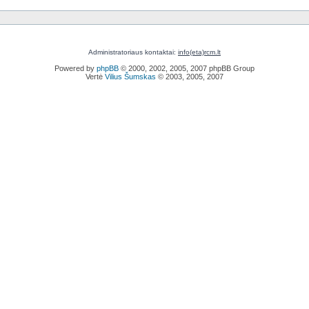
Administratoriaus kontaktai:
info(eta)rcm.lt
Powered by
phpBB
© 2000, 2002, 2005, 2007 phpBB Group
Vertė
Vilius Šumskas
© 2003, 2005, 2007