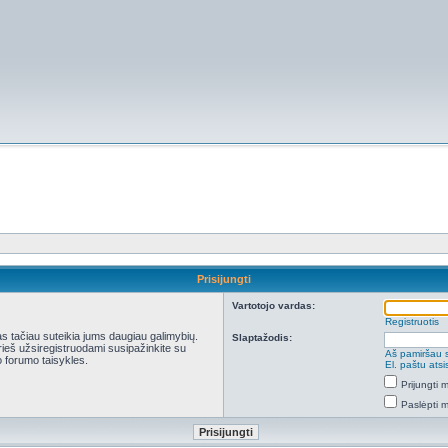
Prisijungti
Vartotojo vardas:
Registruotis
kas tačiau suteikia jums daugiau galimybių.
Slaptažodis:
Prieš užsiregistruodami susipažinkite su
Aš pamiršau 
 forumo taisykles.
El. paštu ats
Prijungti
Paslėpti 