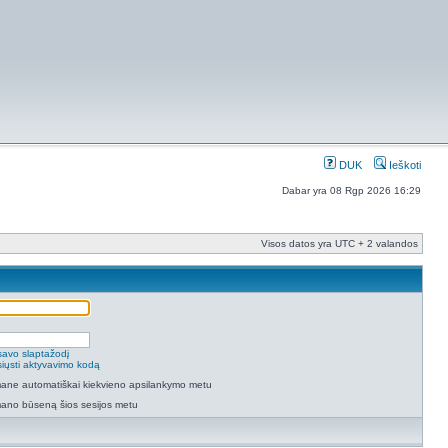
DUK
Ieškoti
Dabar yra 08 Rgp 2026 16:29
Visos datos yra UTC + 2 valandos
savo slaptažodį
isiųsti aktyvavimo kodą
 mane automatiškai kiekvieno apsilankymo metu
mano būseną šios sesijos metu