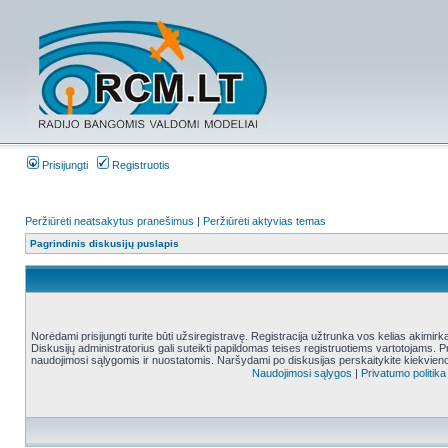
Prisijungti
Registruotis
Peržiūrėti neatsakytus pranešimus
|
Peržiūrėti aktyvias temas
Pagrindinis diskusijų puslapis
Norėdami prisijungti turite būti užsiregistravę. Registracija užtrunka vos kelias akimir
Diskusijų administratorius gali suteikti papildomas teises registruotiems vartotojams. 
naudojimosi sąlygomis ir nuostatomis. Naršydami po diskusijas perskaitykite kiekvieno
Naudojimosi sąlygos
|
Privatumo politika