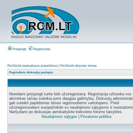
Prisijungti
Registruotis
Peržiūrėti neatsakytus pranešimus
|
Peržiūrėti aktyvias temas
Pagrindinis diskusijų puslapis
Norėdami prisijungti turite būti užsiregistravę. Registracija užtrunka vos 
akimirkas tačiau suteikia jums daugiau galimybių. Diskusijų administrat
gali suteikti papildomas teises registruotiems vartotojams. Prieš
užsiregistruodami susipažinkite su naudojimosi sąlygomis ir nuostatomi
Naršydami po diskusijas perskaitykite kiekvieno forumo taisykles.
Naudojimosi sąlygos
|
Privatumo politika