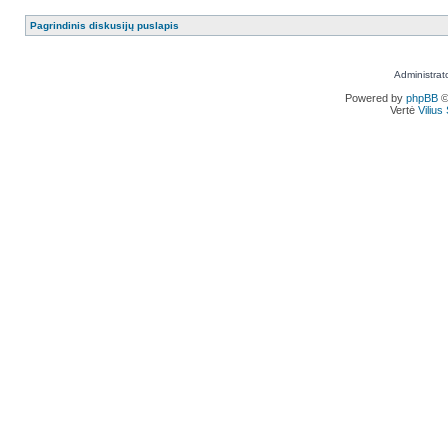
Pagrindinis diskusijų puslapis
Administrat
Powered by
phpBB
©
Vertė
Viliu