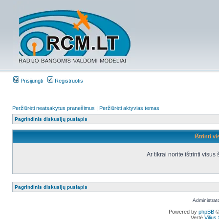
Prisijungti
Registruotis
Peržiūrėti neatsakytus pranešimus
|
Peržiūrėti aktyvias temas
Pagrindinis diskusijų puslapis
Ištrinti v
Ar tikrai norite ištrinti vis
Pagrindinis diskusijų puslapis
Administrat
Powered by
phpBB
©
Vertė
Viliu