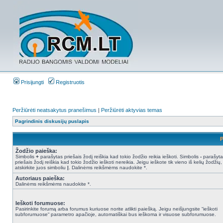
Prisijungti
Registruotis
Peržiūrėti neatsakytus pranešimus
|
Peržiūrėti aktyvias temas
Pagrindinis diskusijų puslapis
P
Žodžio paieška:
Simbolis
+
parašytas priešais žodį reiškia kad tokio žodžio reikia ieškoti. Simbolis
-
parašyta
priešais žodį reiškia kad tokio žodžio ieškoti nereikia. Jeigu ieškote tik vieno iš kelių žodžių,
atskirkite juos simboliu
|
. Dalinėms reikšmėms naudokite *.
Autoriaus paieška:
Dalinėms reikšmėms naudokite *.
Ieškoti forumuose:
Pasirinkite forumą arba forumus kuriuose norite atlikti paiešką. Jeigu neišjungsite “ieškoti
subforumuose“ parametro apačioje, automatiškai bus ieškoma ir visuose subforumuose.