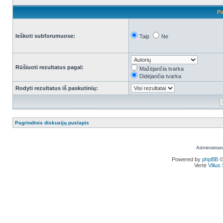
Pa
Ieškoti subforumuose:
Taip
Ne
Rūšiuoti rezultatus pagal:
Mažėjančia tvarka
Didėjančia tvarka
Rodyti rezultatus iš paskutinių:
Pagrindinis diskusijų puslapis
Administrat
Powered by
phpBB
©
Vertė
Viliu