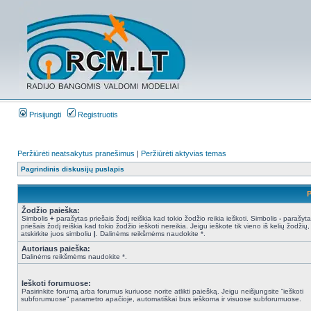
Prisijungti
Registruotis
Peržiūrėti neatsakytus pranešimus
|
Peržiūrėti aktyvias temas
Pagrindinis diskusijų puslapis
P
Žodžio paieška:
Simbolis
+
parašytas priešais žodį reiškia kad tokio žodžio reikia ieškoti. Simbolis
-
parašyta
priešais žodį reiškia kad tokio žodžio ieškoti nereikia. Jeigu ieškote tik vieno iš kelių žodžių,
atskirkite juos simboliu
|
. Dalinėms reikšmėms naudokite *.
Autoriaus paieška:
Dalinėms reikšmėms naudokite *.
Ieškoti forumuose:
Pasirinkite forumą arba forumus kuriuose norite atlikti paiešką. Jeigu neišjungsite “ieškoti
subforumuose“ parametro apačioje, automatiškai bus ieškoma ir visuose subforumuose.