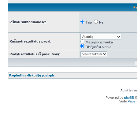
Pa
Ieškoti subforumuose:
Taip
Ne
Rūšiuoti rezultatus pagal:
Mažėjančia tvarka
Didėjančia tvarka
Rodyti rezultatus iš paskutinių:
Pagrindinis diskusijų puslapis
Administrat
Powered by
phpBB
©
Vertė
Viliu