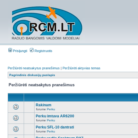
Prisijungti
Registruotis
Peržiūrėti neatsakytus pranešimus
|
Peržiūrėti aktyvias temas
Pagrindinis diskusijų puslapis
Peržiūrėti neatsakytus pranešimus
Rakinam
forume
Perku
Perku imtuva AR6200
forume
Perku
Perku SFL-10 dantrati
forume
Perku