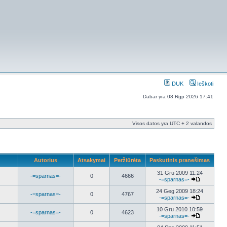
DUK
Ieškoti
Dabar yra 08 Rgp 2026 17:41
Visos datos yra UTC + 2 valandos
Autorius
Atsakymai
Peržiūrėta
Paskutinis pranešimas
31 Gru 2009 11:24
-=sparnas=-
0
4666
-=sparnas=-
24 Geg 2009 18:24
-=sparnas=-
0
4767
-=sparnas=-
10 Gru 2010 10:59
-=sparnas=-
0
4623
-=sparnas=-