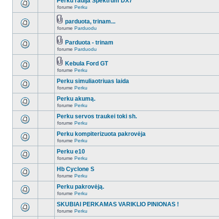
Perku radija Spektrum DX7
forume
Perku
parduota, trinam...
forume
Parduodu
Parduota - trinam
forume
Parduodu
Kebula Ford GT
forume
Perku
Perku simuliaotriuas laida
forume
Perku
Perku akumą.
forume
Perku
Perku servos traukei toki sh.
forume
Perku
Perku kompiterizuota pakrovėja
forume
Perku
Perku e10
forume
Perku
Hb Cyclone S
forume
Perku
Perku pakrovėją.
forume
Perku
SKUBIAI PERKAMAS VARIKLIO PINIONAS !
forume
Perku