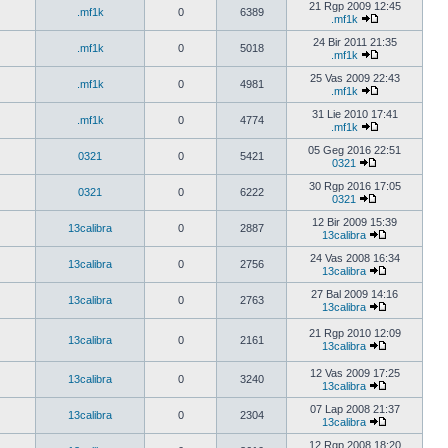
21 Rgp 2009 12:45
.mf1k
0
6389
.mf1k
24 Bir 2011 21:35
.mf1k
0
5018
.mf1k
25 Vas 2009 22:43
.mf1k
0
4981
.mf1k
31 Lie 2010 17:41
.mf1k
0
4774
.mf1k
05 Geg 2016 22:51
0321
0
5421
0321
30 Rgp 2016 17:05
0321
0
6222
0321
12 Bir 2009 15:39
13calibra
0
2887
13calibra
24 Vas 2008 16:34
13calibra
0
2756
13calibra
27 Bal 2009 14:16
13calibra
0
2763
13calibra
21 Rgp 2010 12:09
13calibra
0
2161
13calibra
12 Vas 2009 17:25
13calibra
0
3240
13calibra
07 Lap 2008 21:37
13calibra
0
2304
13calibra
12 Rgp 2008 18:20