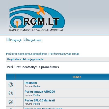
Prisijungti
Registruotis
Peržiūrėti neatsakytus pranešimus
|
Peržiūrėti aktyvias temas
Pagrindinis diskusijų puslapis
Peržiūrėti neatsakytus pranešimus
Temos
Rakinam
forume
Perku
Perku imtuva AR6200
forume
Perku
Perku SFL-10 dantrati
forume
Perku