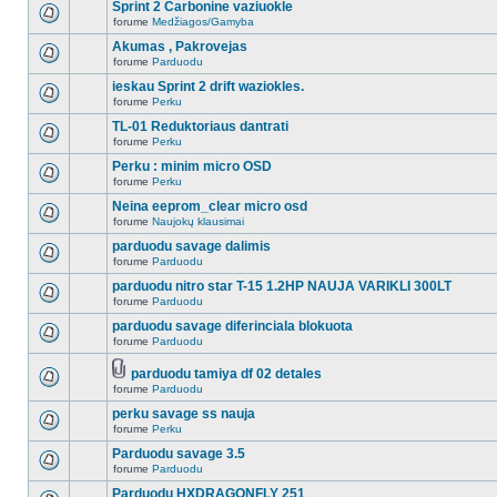
Sprint 2 Carbonine vaziuokle
forume
Medžiagos/Gamyba
Akumas , Pakrovejas
forume
Parduodu
ieskau Sprint 2 drift waziokles.
forume
Perku
TL-01 Reduktoriaus dantrati
forume
Perku
Perku : minim micro OSD
forume
Perku
Neina eeprom_clear micro osd
forume
Naujokų klausimai
parduodu savage dalimis
forume
Parduodu
parduodu nitro star T-15 1.2HP NAUJA VARIKLI 300LT
forume
Parduodu
parduodu savage diferinciala blokuota
forume
Parduodu
parduodu tamiya df 02 detales
forume
Parduodu
perku savage ss nauja
forume
Perku
Parduodu savage 3.5
forume
Parduodu
Parduodu HXDRAGONFLY 251