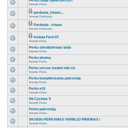
Perku radija Spektrum DX7
forume
Perku
parduota, trinam...
forume
Parduodu
Parduota - trinam
forume
Parduodu
Kebula Ford GT
forume
Perku
Perku simuliaotriuas laida
forume
Perku
Perku akumą.
forume
Perku
Perku servos traukei toki sh.
forume
Perku
Perku kompiterizuota pakrovėja
forume
Perku
Perku e10
forume
Perku
Hb Cyclone S
forume
Perku
Perku pakrovėją.
forume
Perku
SKUBIAI PERKAMAS VARIKLIO PINIONAS !
forume
Perku