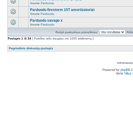
forume
Parduodu
Parduodu firestorm 10T amortizatoriai
forume
Parduodu
Parduodu savage x
forume
Parduodu
Rodyti paskutinius pranešimus:
Rūši
Puslapis
1
iš
34
[ Paieška rašo daugiau nei 1000 atitikmenų ]
Pagrindinis diskusijų puslapis
Administrat
Powered by
phpBB
©
Vertė
Viliu