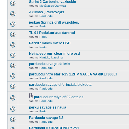
Sprint 2 Carbonine vaziuokle
forume
Medžiagos/Gamyba
Akumas , Pakrovejas
forume
Parduodu
ieskau Sprint 2 drift waziokles.
forume
Perku
TL-01 Reduktoriaus dantrati
forume
Perku
Perku : minim micro OSD
forume
Perku
Neina eeprom_clear micro osd
forume
Naujokų klausimai
parduodu savage dalimis
forume
Parduodu
parduodu nitro star T-15 1.2HP NAUJA VARIKLI 300LT
forume
Parduodu
parduodu savage diferinciala blokuota
forume
Parduodu
parduodu tamiya df 02 detales
forume
Parduodu
perku savage ss nauja
forume
Perku
Parduodu savage 3.5
forume
Parduodu
Parduodu HXDRAGONFLY 251