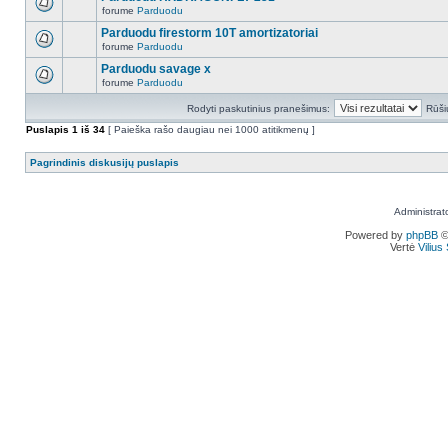
forume
Parduodu
Parduodu firestorm 10T amortizatoriai
forume
Parduodu
Parduodu savage x
forume
Parduodu
Rodyti paskutinius pranešimus:
Rūši
Puslapis
1
iš
34
[ Paieška rašo daugiau nei 1000 atitikmenų ]
Pagrindinis diskusijų puslapis
Administrat
Powered by
phpBB
©
Vertė
Viliu