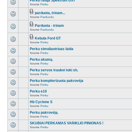
Perku radija Spektrum DX7
forume
Perku
parduota, trinam...
forume
Parduodu
Parduota - trinam
forume
Parduodu
Kebula Ford GT
forume
Perku
Perku simuliaotriuas laida
forume
Perku
Perku akumą.
forume
Perku
Perku servos traukei toki sh.
forume
Perku
Perku kompiterizuota pakrovėja
forume
Perku
Perku e10
forume
Perku
Hb Cyclone S
forume
Perku
Perku pakrovėją.
forume
Perku
SKUBIAI PERKAMAS VARIKLIO PINIONAS !
forume
Perku