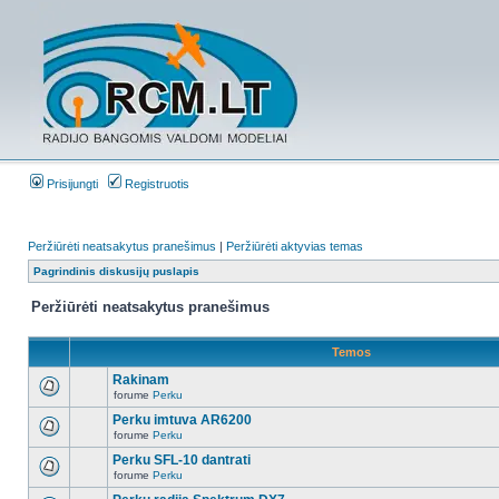
Prisijungti
Registruotis
Peržiūrėti neatsakytus pranešimus
|
Peržiūrėti aktyvias temas
Pagrindinis diskusijų puslapis
Peržiūrėti neatsakytus pranešimus
Temos
Rakinam
forume
Perku
Perku imtuva AR6200
forume
Perku
Perku SFL-10 dantrati
forume
Perku