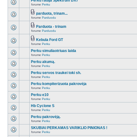
Perku radija Spektrum DX7
forume
Perku
parduota, trinam...
forume
Parduodu
Parduota - trinam
forume
Parduodu
Kebula Ford GT
forume
Perku
Perku simuliaotriuas laida
forume
Perku
Perku akumą.
forume
Perku
Perku servos traukei toki sh.
forume
Perku
Perku kompiterizuota pakrovėja
forume
Perku
Perku e10
forume
Perku
Hb Cyclone S
forume
Perku
Perku pakrovėją.
forume
Perku
SKUBIAI PERKAMAS VARIKLIO PINIONAS !
forume
Perku