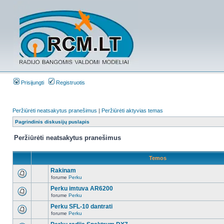
Prisijungti
Registruotis
Peržiūrėti neatsakytus pranešimus
|
Peržiūrėti aktyvias temas
Pagrindinis diskusijų puslapis
Peržiūrėti neatsakytus pranešimus
Temos
Rakinam
forume
Perku
Perku imtuva AR6200
forume
Perku
Perku SFL-10 dantrati
forume
Perku