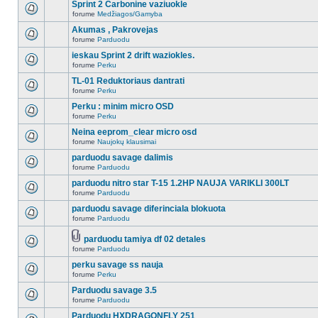
Sprint 2 Carbonine vaziuokle
forume
Medžiagos/Gamyba
Akumas , Pakrovejas
forume
Parduodu
ieskau Sprint 2 drift waziokles.
forume
Perku
TL-01 Reduktoriaus dantrati
forume
Perku
Perku : minim micro OSD
forume
Perku
Neina eeprom_clear micro osd
forume
Naujokų klausimai
parduodu savage dalimis
forume
Parduodu
parduodu nitro star T-15 1.2HP NAUJA VARIKLI 300LT
forume
Parduodu
parduodu savage diferinciala blokuota
forume
Parduodu
parduodu tamiya df 02 detales
forume
Parduodu
perku savage ss nauja
forume
Perku
Parduodu savage 3.5
forume
Parduodu
Parduodu HXDRAGONFLY 251