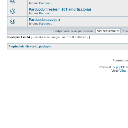
forume
Parduodu
Parduodu firestorm 10T amortizatoriai
forume
Parduodu
Parduodu savage x
forume
Parduodu
Rodyti paskutinius pranešimus:
Rūši
Puslapis
1
iš
34
[ Paieška rašo daugiau nei 1000 atitikmenų ]
Pagrindinis diskusijų puslapis
Administrat
Powered by
phpBB
©
Vertė
Viliu