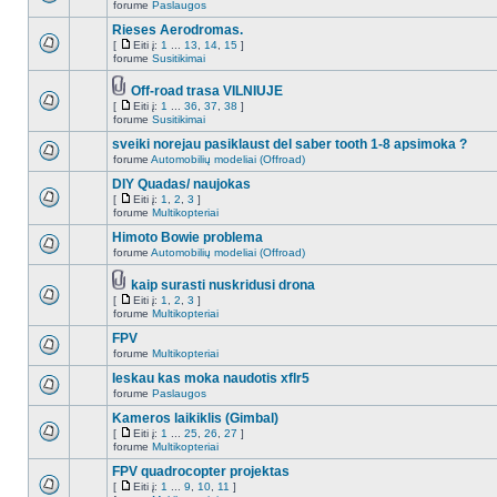
forume
Paslaugos
Rieses Aerodromas.
[
Eiti į:
1
...
13
,
14
,
15
]
forume
Susitikimai
Off-road trasa VILNIUJE
[
Eiti į:
1
...
36
,
37
,
38
]
forume
Susitikimai
sveiki norejau pasiklaust del saber tooth 1-8 apsimoka ?
forume
Automobilių modeliai (Offroad)
DIY Quadas/ naujokas
[
Eiti į:
1
,
2
,
3
]
forume
Multikopteriai
Himoto Bowie problema
forume
Automobilių modeliai (Offroad)
kaip surasti nuskridusi drona
[
Eiti į:
1
,
2
,
3
]
forume
Multikopteriai
FPV
forume
Multikopteriai
Ieskau kas moka naudotis xflr5
forume
Paslaugos
Kameros laikiklis (Gimbal)
[
Eiti į:
1
...
25
,
26
,
27
]
forume
Multikopteriai
FPV quadrocopter projektas
[
Eiti į:
1
...
9
,
10
,
11
]