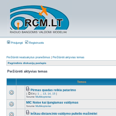
Prisijungti
Registruotis
Peržiūrėti neatsakytus pranešimus
|
Peržiūrėti aktyvias temas
Pagrindinis diskusijų puslapis
Peržiūrėti aktyvias temas
Temos
Pirmas quadas reikia patarimo
[
Eiti į:
1
...
13
,
14
,
15
]
forume
Multikopteriai
MIC Noise kai ijungiamas valdymas
forume
Multikopteriai
Ieškau distancinio valdymo pultelio mašinėlei