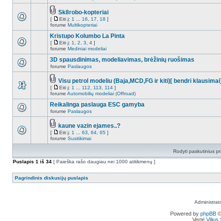
Sk8robo-kopteriai
[
Eiti į:
1
...
16
,
17
,
18
]
forume
Multikopteriai
Kristupo Kolumbo La Pinta
[
Eiti į:
1
,
2
,
3
,
4
]
forume
Mediniai modeliai
3D spausdinimas, modeliavimas, brėžinių ruošimas
forume
Paslaugos
Visu petrol modeliu (Baja,MCD,FG ir kiti)[ bendri klausimai
[
Eiti į:
1
...
112
,
113
,
114
]
forume
Automobilių modeliai (Offroad)
Reikalinga paslauga ESC gamyba
forume
Paslaugos
kaune vazin ejames..?
[
Eiti į:
1
...
63
,
64
,
65
]
forume
Susitikimai
Rodyti paskutinius p
Puslapis
1
iš
34
[ Paieška rašo daugiau nei 1000 atitikmenų ]
Pagrindinis diskusijų puslapis
Administrat
Powered by
phpBB
©
Vertė
Viliu