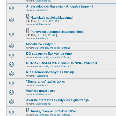
forume
Multikopteriai
Ar skraidot kas Raseiniai - Ariogala ( tarpe ) ?
forume
Susitikimai
Naujokai / naujoku klausimai
[
Eiti į:
1
...
111
,
112
,
113
]
forume
Multikopteriai
Panevezio automodelistu susitikimai
[
Eiti į:
1
...
96
,
97
,
98
]
forume
Susitikimai
Modelis be valdymo
forume
Automobilių modeliai (Offroad)
Dėl savage xs flux vgjr pirkimo
forume
Automobilių modeliai (Offroad)
NITRO VARIKLIU MID RANGE TUNING, PADEKIT
forume
Automobilių modeliai (Offroad)
RC automobilio taisymas Vilniuje
forume
Paslaugos
"Bumerango" zalias takas
forume
Susitikimai
Walkera qrx350 pro
forume
Multikopteriai
Avarinė prarastos skaidyklės signalizacija
forume
Multikopteriai
Turnigy Trooper SCT 4x4 diff'ai
forume
Automobilių modeliai (Offroad)