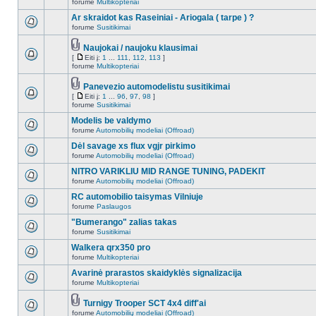
forume
Multikopteriai
Ar skraidot kas Raseiniai - Ariogala ( tarpe ) ?
forume
Susitikimai
Naujokai / naujoku klausimai
[
Eiti į:
1
...
111
,
112
,
113
]
forume
Multikopteriai
Panevezio automodelistu susitikimai
[
Eiti į:
1
...
96
,
97
,
98
]
forume
Susitikimai
Modelis be valdymo
forume
Automobilių modeliai (Offroad)
Dėl savage xs flux vgjr pirkimo
forume
Automobilių modeliai (Offroad)
NITRO VARIKLIU MID RANGE TUNING, PADEKIT
forume
Automobilių modeliai (Offroad)
RC automobilio taisymas Vilniuje
forume
Paslaugos
"Bumerango" zalias takas
forume
Susitikimai
Walkera qrx350 pro
forume
Multikopteriai
Avarinė prarastos skaidyklės signalizacija
forume
Multikopteriai
Turnigy Trooper SCT 4x4 diff'ai
forume
Automobilių modeliai (Offroad)