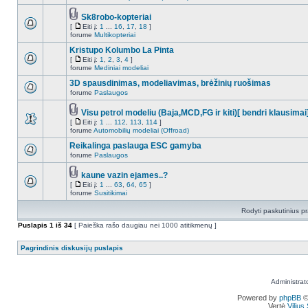
Sk8robo-kopteriai
[
Eiti į:
1
...
16
,
17
,
18
]
forume
Multikopteriai
Kristupo Kolumbo La Pinta
[
Eiti į:
1
,
2
,
3
,
4
]
forume
Mediniai modeliai
3D spausdinimas, modeliavimas, brėžinių ruošimas
forume
Paslaugos
Visu petrol modeliu (Baja,MCD,FG ir kiti)[ bendri klausimai
[
Eiti į:
1
...
112
,
113
,
114
]
forume
Automobilių modeliai (Offroad)
Reikalinga paslauga ESC gamyba
forume
Paslaugos
kaune vazin ejames..?
[
Eiti į:
1
...
63
,
64
,
65
]
forume
Susitikimai
Rodyti paskutinius p
Puslapis
1
iš
34
[ Paieška rašo daugiau nei 1000 atitikmenų ]
Pagrindinis diskusijų puslapis
Administrat
Powered by
phpBB
©
Vertė
Viliu