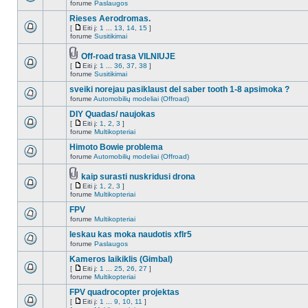
forume
Paslaugos
Rieses Aerodromas.
[
Eiti į:
1
...
13
,
14
,
15
]
forume
Susitikimai
Off-road trasa VILNIUJE
[
Eiti į:
1
...
36
,
37
,
38
]
forume
Susitikimai
sveiki norejau pasiklaust del saber tooth 1-8 apsimoka ?
forume
Automobilių modeliai (Offroad)
DIY Quadas/ naujokas
[
Eiti į:
1
,
2
,
3
]
forume
Multikopteriai
Himoto Bowie problema
forume
Automobilių modeliai (Offroad)
kaip surasti nuskridusi drona
[
Eiti į:
1
,
2
,
3
]
forume
Multikopteriai
FPV
forume
Multikopteriai
Ieskau kas moka naudotis xflr5
forume
Paslaugos
Kameros laikiklis (Gimbal)
[
Eiti į:
1
...
25
,
26
,
27
]
forume
Multikopteriai
FPV quadrocopter projektas
[
Eiti į:
1
...
9
,
10
,
11
]