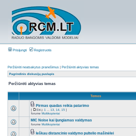
Prisijungti
Registruotis
Peržiūrėti neatsakytus pranešimus
|
Peržiūrėti aktyvias temas
Pagrindinis diskusijų puslapis
Peržiūrėti aktyvias temas
Temos
Pirmas quadas reikia patarimo
[
Eiti į:
1
...
13
,
14
,
15
]
forume
Multikopteriai
MIC Noise kai ijungiamas valdymas
forume
Multikopteriai
Ieškau distancinio valdymo pultelio mašinėlei