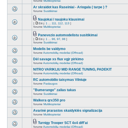
forume
Multikopteriai
Ar skraidot kas Raseiniai - Ariogala ( tarpe ) ?
forume
Susitikimai
Naujokai / naujoku klausimai
[
Eiti į:
1
...
111
,
112
,
113
]
forume
Multikopteriai
Panevezio automodelistu susitikimai
[
Eiti į:
1
...
96
,
97
,
98
]
forume
Susitikimai
Modelis be valdymo
forume
Automobilių modeliai (Offroad)
Dėl savage xs flux vgjr pirkimo
forume
Automobilių modeliai (Offroad)
NITRO VARIKLIU MID RANGE TUNING, PADEKIT
forume
Automobilių modeliai (Offroad)
RC automobilio taisymas Vilniuje
forume
Paslaugos
"Bumerango" zalias takas
forume
Susitikimai
Walkera qrx350 pro
forume
Multikopteriai
Avarinė prarastos skaidyklės signalizacija
forume
Multikopteriai
Turnigy Trooper SCT 4x4 diff'ai
forume
Automobilių modeliai (Offroad)