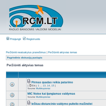
Prisijungti
Registruotis
Peržiūrėti neatsakytus pranešimus
|
Peržiūrėti aktyvias temas
Pagrindinis diskusijų puslapis
Peržiūrėti aktyvias temas
Pirmas quadas reikia patarimo
[
Eiti į:
1
...
13
,
14
,
15
]
forume
Multikopteriai
MIC Noise kai ijungiamas valdymas
forume
Multikopteriai
Ieškau distancinio valdymo pultelio mašinėlei