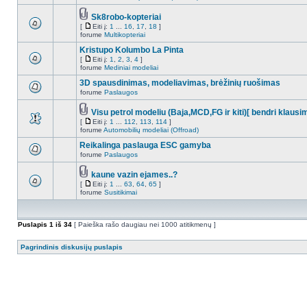
Sk8robo-kopteriai
[
Eiti į:
1
...
16
,
17
,
18
]
forume
Multikopteriai
Kristupo Kolumbo La Pinta
[
Eiti į:
1
,
2
,
3
,
4
]
forume
Mediniai modeliai
3D spausdinimas, modeliavimas, brėžinių ruošimas
forume
Paslaugos
Visu petrol modeliu (Baja,MCD,FG ir kiti)[ bendri klausi
[
Eiti į:
1
...
112
,
113
,
114
]
forume
Automobilių modeliai (Offroad)
Reikalinga paslauga ESC gamyba
forume
Paslaugos
kaune vazin ejames..?
[
Eiti į:
1
...
63
,
64
,
65
]
forume
Susitikimai
Puslapis
1
iš
34
[ Paieška rašo daugiau nei 1000 atitikmenų ]
Pagrindinis diskusijų puslapis