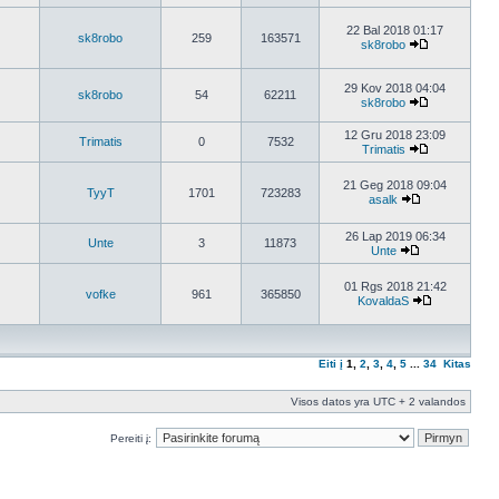
22 Bal 2018 01:17
sk8robo
259
163571
sk8robo
29 Kov 2018 04:04
sk8robo
54
62211
sk8robo
12 Gru 2018 23:09
Trimatis
0
7532
Trimatis
21 Geg 2018 09:04
TyyT
1701
723283
asalk
26 Lap 2019 06:34
Unte
3
11873
Unte
01 Rgs 2018 21:42
vofke
961
365850
KovaldaS
Eiti į
1
,
2
,
3
,
4
,
5
...
34
Kitas
Visos datos yra UTC + 2 valandos
Pereiti į: