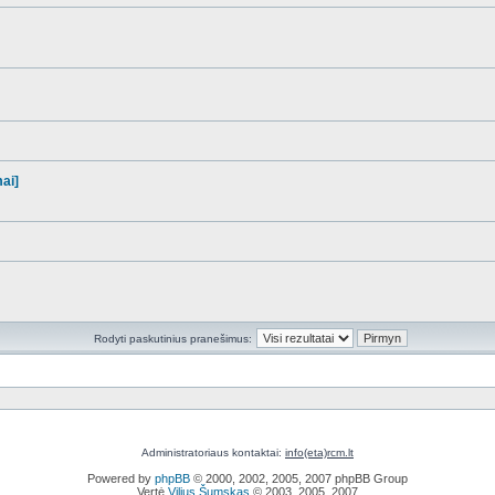
mai]
Rodyti paskutinius pranešimus:
Administratoriaus kontaktai:
info(eta)rcm.lt
Powered by
phpBB
© 2000, 2002, 2005, 2007 phpBB Group
Vertė
Vilius Šumskas
© 2003, 2005, 2007