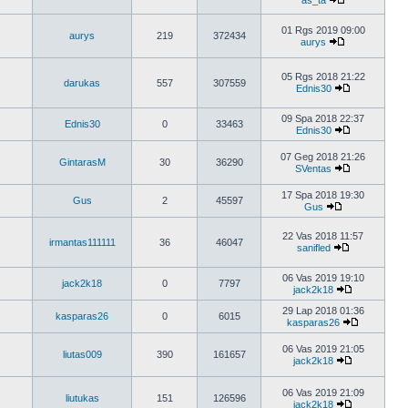
as_ta
01 Rgs 2019 09:00
aurys
219
372434
aurys
05 Rgs 2018 21:22
darukas
557
307559
Ednis30
09 Spa 2018 22:37
Ednis30
0
33463
Ednis30
07 Geg 2018 21:26
GintarasM
30
36290
SVentas
17 Spa 2018 19:30
Gus
2
45597
Gus
22 Vas 2018 11:57
irmantas111111
36
46047
sanifled
06 Vas 2019 19:10
jack2k18
0
7797
jack2k18
29 Lap 2018 01:36
kasparas26
0
6015
kasparas26
06 Vas 2019 21:05
liutas009
390
161657
jack2k18
06 Vas 2019 21:09
liutukas
151
126596
jack2k18