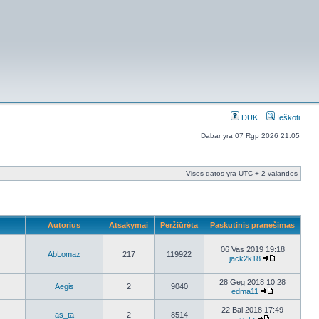
DUK
Ieškoti
Dabar yra 07 Rgp 2026 21:05
Visos datos yra UTC + 2 valandos
Autorius
Atsakymai
Peržiūrėta
Paskutinis pranešimas
06 Vas 2019 19:18
AbLomaz
217
119922
jack2k18
28 Geg 2018 10:28
Aegis
2
9040
edma11
22 Bal 2018 17:49
as_ta
2
8514