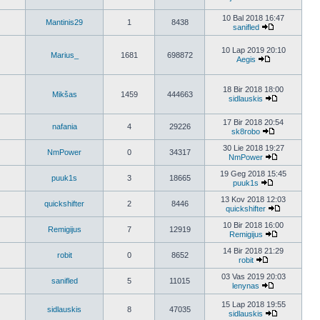
10 Bal 2018 16:47
Mantinis29
1
8438
sanifled
10 Lap 2019 20:10
Marius_
1681
698872
Aegis
18 Bir 2018 18:00
Mikšas
1459
444663
sidlauskis
17 Bir 2018 20:54
nafania
4
29226
sk8robo
30 Lie 2018 19:27
NmPower
0
34317
NmPower
19 Geg 2018 15:45
puuk1s
3
18665
puuk1s
13 Kov 2018 12:03
quickshifter
2
8446
quickshifter
10 Bir 2018 16:00
Remigijus
7
12919
Remigijus
14 Bir 2018 21:29
robit
0
8652
robit
03 Vas 2019 20:03
sanifled
5
11015
lenynas
15 Lap 2018 19:55
sidlauskis
8
47035
sidlauskis