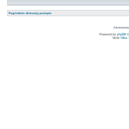
Pagrindinis diskusijų puslapis
Administrat
Powered by
phpBB
©
Vertė
Viliu