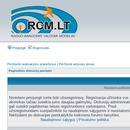
Prisijungti
Registruotis
Peržiūrėti neatsakytus pranešimus
|
Peržiūrėti aktyvias temas
Pagrindinis diskusijų puslapis
Norėdami peržiūrėti 
Norėdami prisijungti turite būti užsiregistravę. Registracija užtrunka vos 
akimirkas tačiau suteikia jums daugiau galimybių. Diskusijų administrat
gali suteikti papildomas teises registruotiems vartotojams. Prieš
užsiregistruodami susipažinkite su naudojimosi sąlygomis ir nuostatomi
Naršydami po diskusijas perskaitykite kiekvieno forumo taisykles.
Naudojimosi sąlygos
|
Privatumo politika