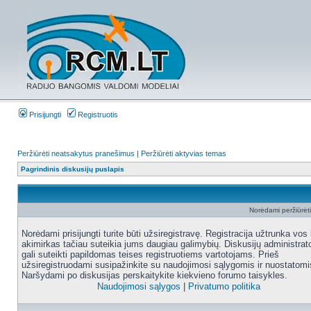
Prisijungti
Registruotis
Peržiūrėti neatsakytus pranešimus
|
Peržiūrėti aktyvias temas
Pagrindinis diskusijų puslapis
Norėdami peržiūrėti 
Norėdami prisijungti turite būti užsiregistravę. Registracija užtrunka vos 
akimirkas tačiau suteikia jums daugiau galimybių. Diskusijų administrat
gali suteikti papildomas teises registruotiems vartotojams. Prieš
užsiregistruodami susipažinkite su naudojimosi sąlygomis ir nuostatomi
Naršydami po diskusijas perskaitykite kiekvieno forumo taisykles.
Naudojimosi sąlygos
|
Privatumo politika