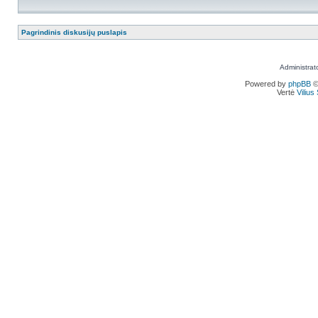
Pagrindinis diskusijų puslapis
Administrat
Powered by
phpBB
©
Vertė
Viliu