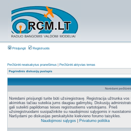
Prisijungti
Registruotis
Peržiūrėti neatsakytus pranešimus
|
Peržiūrėti aktyvias temas
Pagrindinis diskusijų puslapis
Norėdami peržiūrėti 
Norėdami prisijungti turite būti užsiregistravę. Registracija užtrunka vos 
akimirkas tačiau suteikia jums daugiau galimybių. Diskusijų administrat
gali suteikti papildomas teises registruotiems vartotojams. Prieš
užsiregistruodami susipažinkite su naudojimosi sąlygomis ir nuostatomi
Naršydami po diskusijas perskaitykite kiekvieno forumo taisykles.
Naudojimosi sąlygos
|
Privatumo politika