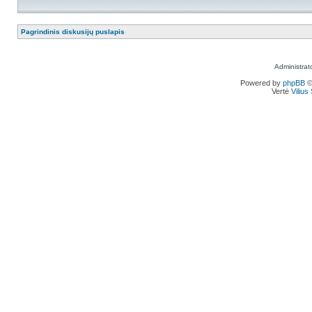
Pagrindinis diskusijų puslapis
Administrat
Powered by
phpBB
©
Vertė
Viliu